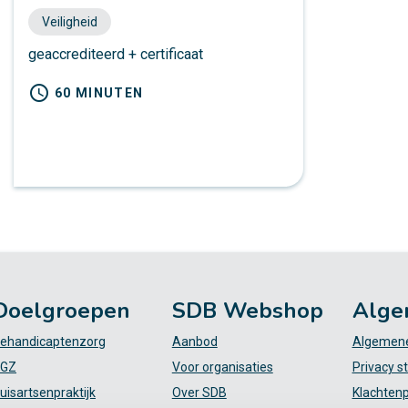
Veiligheid
geaccrediteerd + certificaat
schedule
60 MINUTEN
Doelgroepen
SDB Webshop
Alge
ehandicaptenzorg
Aanbod
Algemene
GZ
Voor organisaties
Privacy s
uisartsenpraktijk
Over SDB
Klachten