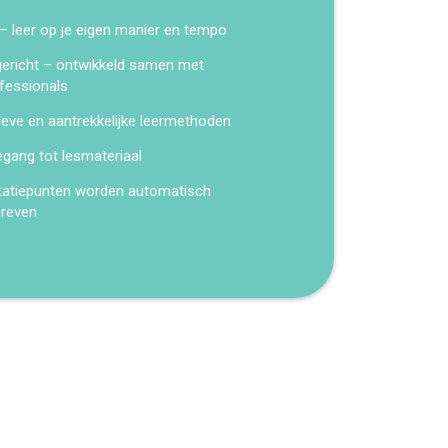
 – leer op je eigen manier en tempo
kgericht – ontwikkeld samen met
fessionals
ieve en aantrekkelijke leermethoden
egang tot lesmateriaal
tatiepunten worden automatisch
hreven