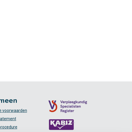
meen
 voorwaarden
tatement
procedure