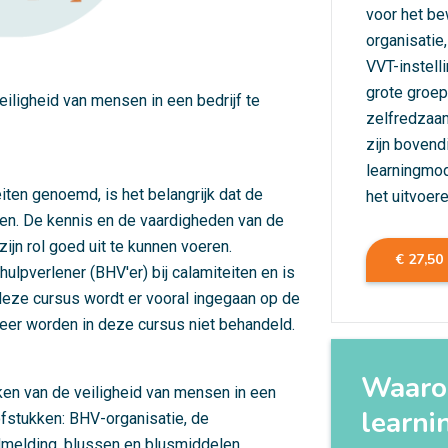
voor het be
organisatie
VVT-instelli
grote groe
iligheid van mensen in een bedrijf te
zelfredzaa
zijn bovend
learningmod
iten genoemd, is het belangrijk dat de
het uitvoere
oen. De kennis en de vaardigheden van de
ijn rol goed uit te kunnen voeren.
€ 27,50
ulpverlener (BHV'er) bij calamiteiten en is
 deze cursus wordt er vooral ingegaan op de
leer worden in deze cursus niet behandeld.
Waarom
ken van de veiligheid van mensen in een
learni
ofstukken: BHV-organisatie, de
ndmelding, blussen en blusmiddelen,