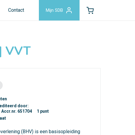
Contact
Mijn SDB
 | VVT
uten
editeerd door:
Accr.nr. 651704
1 punt
caat
pverlening (BHV) is een basisopleiding