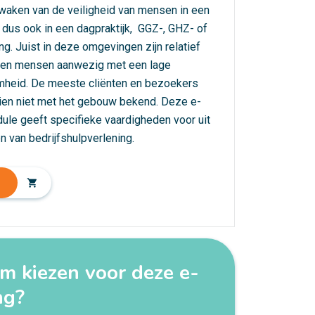
waken van de veiligheid van mensen in een
, dus ook in een dagpraktijk, GGZ-, GHZ- of
ng. Juist in deze omgevingen zijn relatief
pen mensen aanwezig met een lage
mheid. De meeste cliënten en bezoekers
ien niet met het gebouw bekend. Deze e-
ule geeft specifieke vaardigheden voor uit
n van bedrijfshulpverlening.
shopping_cart
 kiezen voor deze e-
ng?