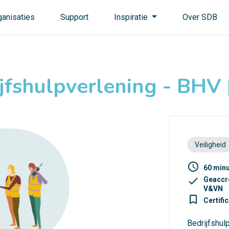
ganisaties
Support
Inspiratie
Over SDB
jfshulpverlening - BHV
Veiligheid
access_time
60 min
check
Geaccr
V&VN
turned_in_not
Certifi
Bedrijfshul