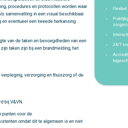
ing, procedures en protocollen worden waar
Flexibel
als samenvatting in een visual beschikbaar.
Praktij
ng en eventueel een tweede herkansing.
zorgpro
Interact
oogte van de taken en bevoegdheden van een
24/7 to
zijn taken zijn bij een brandmelding, het
Accredi
bijgesc
 verpleging, verzorging en thuiszorg of de
rd bij V&VN.
n punten voor de
stenten omdat dit te algemeen is en niet