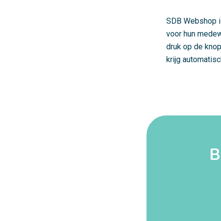
SDB Webshop is
voor hun medewe
druk op de knop
krijg automatis
B