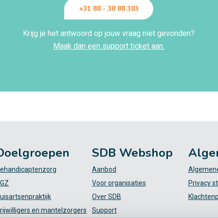
+31 88 - 38 88 383
Krijg je het antwoord op jouw vraag niet gevonden?
Maak dan een support ticket aan.
Doelgroepen
SDB Webshop
Alge
ehandicaptenzorg
Aanbod
Algemene
GZ
Voor organisaties
Privacy s
uisartsenpraktijk
Over SDB
Klachten
rijwilligers en mantelzorgers
Support