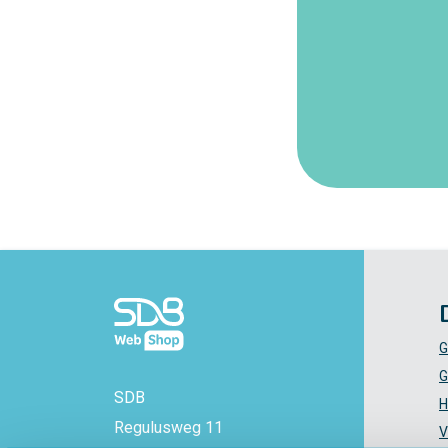
G
G
SDB
H
Regulusweg 11
V