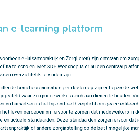
n e-learning platform
oorheen eHuisartspraktijk en ZorgLeren) zijn ontstaan om zorg
/of na te scholen. Met SDB Webshop is er nu één centraal platfo
ssen overzichtelijk te vinden zijn.
hillende brancheorganisaties per doelgroep zijn er bepaalde wet
opgesteld waar zorgmedewerkers zich aan dienen te houden. Vo
n en huisartsen is het bijvoorbeeld verplicht om geaccrediteerd 
 in het leven geroepen om ervoor te zorgen dat medewerkers in 
te en actuele standaarden. Deze standaarden zorgen ervoor dat 
sartsenpraktijk of andere zorginstelling op de best mogelijke ma