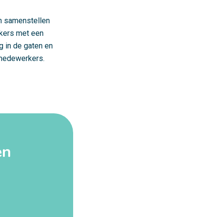
n samenstellen
rkers met een
g in de gaten en
 medewerkers.
en