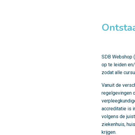
Ontstaa
SDB Webshop (v
op te leiden en
zodat alle cursu
Vanuit de versc
regelgevingen 
verpleegkundige
accreditatie is
volgens de juis
ziekenhuis, hui
krijgen.