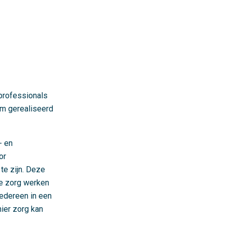
professionals
rm gerealiseerd
- en
or
te zijn. Deze
de zorg werken
iedereen in een
nier zorg kan