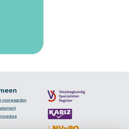
meen
 voorwaarden
tatement
procedure