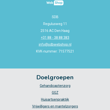
SDB
Regulusweg 11
2516 AC Den Haag
+31 88 - 38 88 383
info@sdbwebshop.nl
KVK-nummer: 71577521
Doelgroepen
Gehandicaptenzorg
GGZ
Huisartsenpraktijk
Vrijwilligers en mantelzorgers