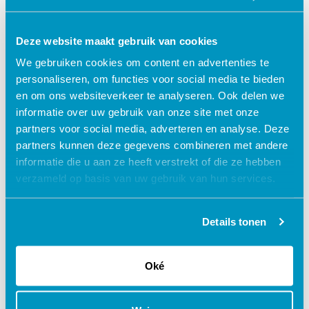
access_time
60 minuten
check
Geaccrediteerd door:
Deze website maakt gebruik van cookies
V&VN
Accr.nr. 648249
1 punt
turned_in_not
Certificaat
We gebruiken cookies om content en advertenties te
personaliseren, om functies voor social media te bieden
en om ons websiteverkeer te analyseren. Ook delen we
€ 40,00
shopping_cart
informatie over uw gebruik van onze site met onze
partners voor social media, adverteren en analyse. Deze
partners kunnen deze gegevens combineren met andere
informatie die u aan ze heeft verstrekt of die ze hebben
verzameld op basis van uw gebruik van hun services.
Waarom kiezen voor deze
e-learning?
Details tonen
Flexibel – leer op je eigen manier en tempo
Oké
Praktijkgericht – ontwikkeld samen met
zorgprofessionals