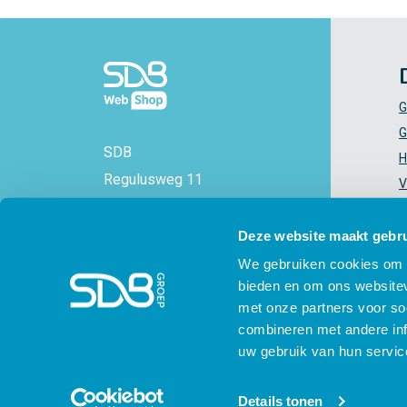
G
G
SDB
H
Regulusweg 11
V
2516 AC Den Haag
V
+31 88 - 38 88 383
Z
Deze website maakt gebru
info@sdbwebshop.nl
H
We gebruiken cookies om c
bieden en om ons websitev
KVK-nummer: 71577521
met onze partners voor so
combineren met andere inf
uw gebruik van hun servic
© SDB 2026 - SDB Webshop - voor en door
Details tonen