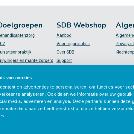
Doelgroepen
SDB Webshop
Alge
ehandicaptenzorg
Aanbod
Algemene
GZ
Voor organisaties
Privacy s
uisartsenpraktijk
Over SDB
Klachten
rijwilligers en mantelzorgers
Support
VT
FAQ
iekenhuis
Mijn SDB
ik van cookies
elpende (plus)
ontent en advertenties te personaliseren, om functies voor soci
erkeer te analyseren. Ook delen we informatie over uw gebruik 
cial media, adverteren en analyse. Deze partners kunnen deze
ormatie die u aan ze heeft verstrekt of die ze hebben verzameld
es.
 zorgprofessionals