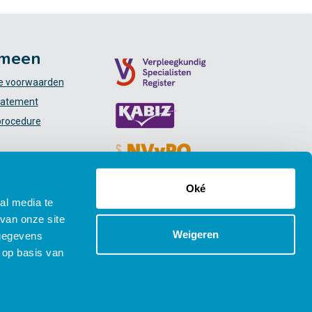
meen
 voorwaarden
tatement
procedure
Oké
al media te
van onze site
Weigeren
 gegevens
 op basis van
Social media