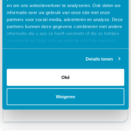
en om ons websiteverkeer te analyseren. Ook delen we
informatie over uw gebruik van onze site met onze
partners voor social media, adverteren en analyse. Deze
partners kunnen deze gegevens combineren met andere
informatie die u aan ze heeft verstrekt of die ze hebben
Privacybescherming en
verzameld op basis van uw gebruik van hun services.
informatiebeveiliging | ZKH |
Onderzoeker | Arrangement | e-learning
Details tonen
Wetgeving
Oké
geaccrediteerd + certificaat
schedule
75 MINUTEN
Weigeren