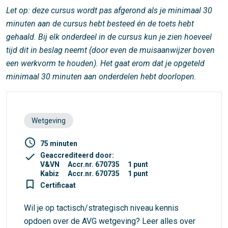
Let op: deze cursus wordt pas afgerond als je minimaal 30
minuten aan de cursus hebt besteed én de toets hebt
gehaald. Bij elk onderdeel in de cursus kun je zien hoeveel
tijd dit in beslag neemt (door even de muisaanwijzer boven
een werkvorm te houden). Het gaat erom dat je opgeteld
minimaal 30 minuten aan onderdelen hebt doorlopen.
Wetgeving
access_time
75 minuten
check
Geaccrediteerd door:
V&VN
Accr.nr. 670735
1 punt
Kabiz
Accr.nr. 670735
1 punt
turned_in_not
Certificaat
Wil je op tactisch/strategisch niveau kennis
opdoen over de AVG wetgeving? Leer alles over