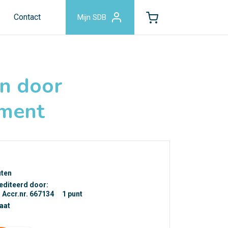
Contact
Mijn SDB
en door
ement
uten
editeerd door:
Accr.nr. 667134
1 punt
caat