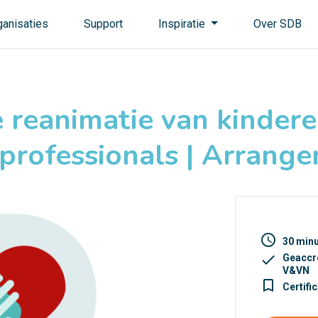
ganisaties
Support
Inspiratie
Over SDB
 reanimatie van kinder
professionals | Arrang
access_time
30 min
check
Geaccr
V&VN
turned_in_not
Certifi