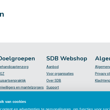
en
Doelgroepen
SDB Webshop
Alge
ehandicaptenzorg
Aanbod
Algemene
GZ
Voor organisaties
Privacy s
uisartsenpraktijk
Over SDB
Klachten
rijwilligers en mantelzorgers
Support
VT
FAQ
iekenhuis
Mijn SDB
ik van cookies
elpende (plus)
ontent en advertenties te personaliseren, om functies voor soci