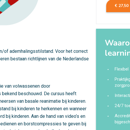
€ 27,50
Waarom
learni
en/of ademhalingsstilstand. Voor het correct
deren bestaan richtlijnen van de Nederlandse
Flexibel
Praktij
zorgpro
tie van volwassenen door
ls bekend beschouwd. De cursus heeft
Interact
heersen van basale reanimatie bij kinderen.
24/7 to
ilstand bij kinderen te herkennen en wanneer
Accredi
d bij kinderen. Aan de hand van video’s en
bijgesc
 bedienen en borstcompressies te geven bij