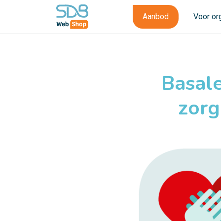
Aanbod
Voor or
Basale
zorg