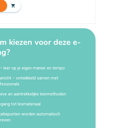
shopping_cart
 kiezen voor deze e-
ng?
 – leer op je eigen manier en tempo
kgericht – ontwikkeld samen met
fessionals
ieve en aantrekkelijke leermethoden
egang tot lesmateriaal
tatiepunten worden automatisch
hreven