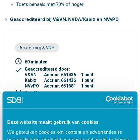
Toets behaald met 70% of hoger
Geaccrediteerd bij V&VN
,
NVDA/Kabiz en NVvPO
Acute zorg & VRH
access_time
60 minuten
check
Geaccrediteerd door:
V&VN
Accr.nr. 661436
1 punt
Kabiz
Accr.nr. 661436
1 punt
NVvPO
Accr.nr. 651681
1 punt
turned_in_not
Certificaat
€ 27,50
shopping_cart
Deze website maakt gebruik van cookies
We gebruiken cookies om content en advertenties te
personaliseren, om functies voor social media te bieden