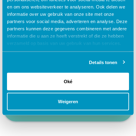
en om ons websiteverkeer te analyseren. Ook delen we
Waarom kiezen voor deze
informatie over uw gebruik van onze site met onze
e-learning?
partners voor social media, adverteren en analyse. Deze
partners kunnen deze gegevens combineren met andere
informatie die u aan ze heeft verstrekt of die ze hebben
Flexibel – leer op je eigen manier en tempo
verzameld op basis van uw gebruik van hun services.
Praktijkgericht – ontwikkeld samen met
zorgprofessionals
Details tonen
Interactieve en aantrekkelijke leermethoden
24/7 toegang tot lesmateriaal
Oké
Accreditatiepunten worden automatisch
bijgeschreven
Weigeren