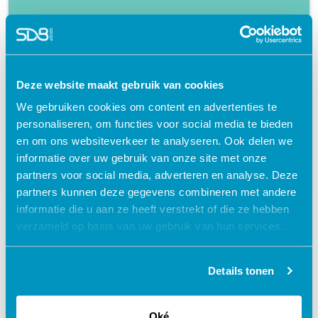
Flexibel – leer op je eigen manier en tempo
Praktijkgericht – ontwikkeld samen met
zorgprofessionals
Deze website maakt gebruik van cookies
Interactieve en aantrekkelijke leermethoden
We gebruiken cookies om content en advertenties te
24/7 toegang tot lesmateriaal
personaliseren, om functies voor social media te bieden
Accreditatiepunten worden automatisch
en om ons websiteverkeer te analyseren. Ook delen we
bijgeschreven
informatie over uw gebruik van onze site met onze
partners voor social media, adverteren en analyse. Deze
partners kunnen deze gegevens combineren met andere
informatie die u aan ze heeft verstrekt of die ze hebben
verzameld op basis van uw gebruik van hun services.
Gerelateerde cursussen
Details tonen
Oké