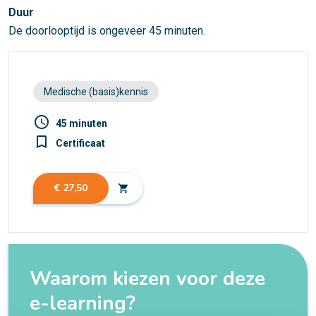
Duur
De doorlooptijd is ongeveer 45 minuten.
Medische (basis)kennis
access_time
45 minuten
turned_in_not
Certificaat
€ 27,50
shopping_cart
Waarom kiezen voor deze
e-learning?