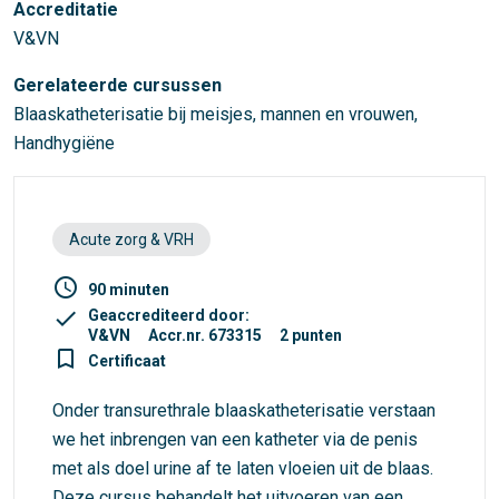
Accreditatie
V&VN
Gerelateerde cursussen
Blaaskatheterisatie bij meisjes, mannen en vrouwen,
Handhygiëne
Acute zorg & VRH
access_time
90 minuten
check
Geaccrediteerd door:
V&VN
Accr.nr. 673315
2 punten
turned_in_not
Certificaat
Onder transurethrale blaaskatheterisatie verstaan
we het inbrengen van een katheter via de penis
met als doel urine af te laten vloeien uit de blaas.
Deze cursus behandelt het uitvoeren van een