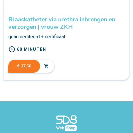
Blaaskatheter via urethra inbrengen en
verzorgen | vrouw ZKH
geaccrediteerd + certificaat
schedule
60 MINUTEN
€ 27,50
shopping_cart