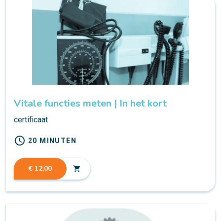
Vitale functies meten | In het kort
certificaat
schedule
20 MINUTEN
€ 12,00
shopping_cart