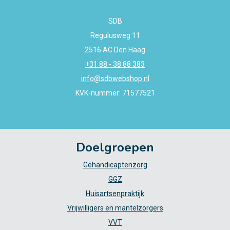
SDB
Regulusweg 11
2516 AC Den Haag
+31 88 - 38 88 383
info@sdbwebshop.nl
KVK-nummer: 71577521
Doelgroepen
Gehandicaptenzorg
GGZ
Huisartsenpraktijk
Vrijwilligers en mantelzorgers
VVT