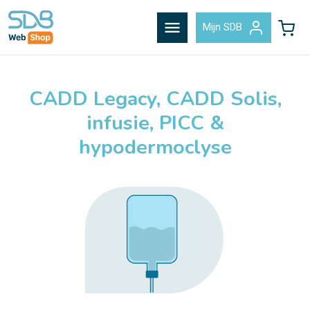
menu
Mijn SDB
CADD Legacy, CADD Solis,
infusie, PICC &
hypodermoclyse