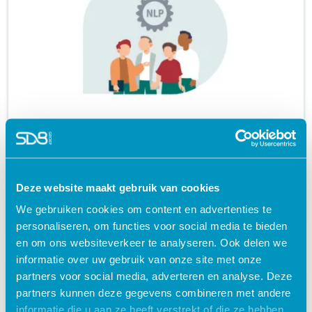
Groepstraject NLP voor Hulpverleners &
Coaches
certificaat
Deze website maakt gebruik van cookies
launch
We gebruiken cookies om content en advertenties te
personaliseren, om functies voor social media te bieden
en om ons websiteverkeer te analyseren. Ook delen we
informatie over uw gebruik van onze site met onze
partners voor social media, adverteren en analyse. Deze
partners kunnen deze gegevens combineren met andere
informatie die u aan ze heeft verstrekt of die ze hebben