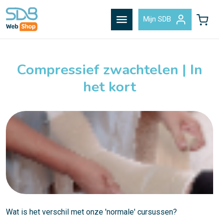
menu
Mijn SDB
Compressief zwachtelen | In
het kort
Wat is het verschil met onze 'normale' cursussen?