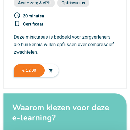
Acute zorg & VRH
Opfriscursus
access_time
20 minuten
turned_in_not
Certificaat
Deze minicursus is bedoeld voor zorgverleners
die hun kennis willen opfrissen over compressief
zwachtelen.
€ 12,00
shopping_cart
Waarom kiezen voor deze
e-learning?