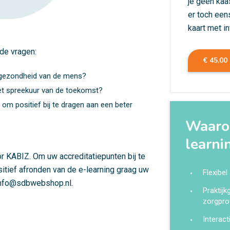
je geen kaa
er toch een
kaart met i
de vragen:
€ 45,00
e gezondheid van de mens?
het spreekuur van de toekomst?
n om positief bij te dragen aan een beter
Waarom
learni
or KABIZ. Om uw accreditatiepunten bij te
ositief afronden van de e-learning graag uw
Flexibel
nfo@sdbwebshop.nl
.
Praktij
zorgpro
Interact