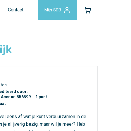
Contact
Mijn SDB
ijk
uten
editeerd door:
Accr.nr. 556599
1 punt
caat
 wel eens af wat je kunt verduurzamen in de
n je al ijverig bezig, maar wil je meer? Heb