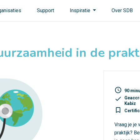
ganisaties
Support
Inspiratie
Over SDB
urzaamheid in de prakt
access_time
90 min
check
Geaccr
Kabiz
turned_in_not
Certifi
Vraag je je
praktijk? Be