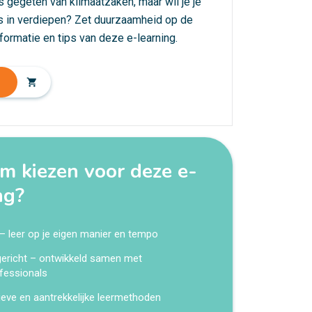
s gegeten van klimaatzaken, maar wil je je
s in verdiepen? Zet duurzaamheid op de
nformatie en tips van deze e-learning.
shopping_cart
 kiezen voor deze e-
ng?
 – leer op je eigen manier en tempo
kgericht – ontwikkeld samen met
fessionals
ieve en aantrekkelijke leermethoden