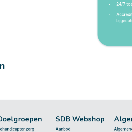
24/7 to
Accredi
bijgesc
en
Doelgroepen
SDB Webshop
Alge
ehandicaptenzorg
Aanbod
Algemene