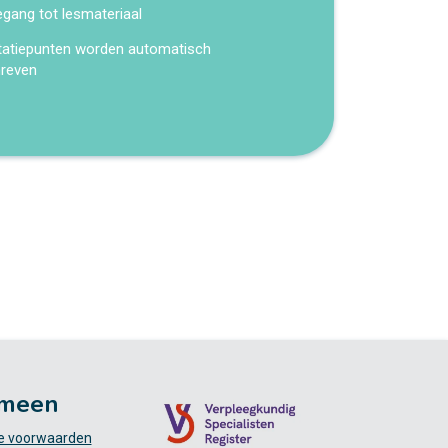
egang tot lesmateriaal
tatiepunten worden automatisch
hreven
meen
 voorwaarden