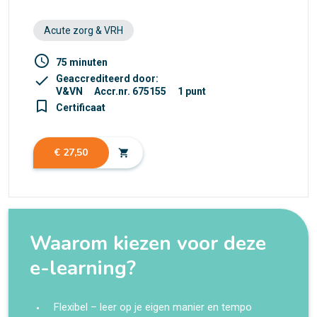
Acute zorg & VRH
access_time
75 minuten
check
Geaccrediteerd door:
V&VN
Accr.nr. 675155
1 punt
turned_in_not
Certificaat
€ 27,50
shopping_cart
Waarom kiezen voor deze
e-learning?
Flexibel – leer op je eigen manier en tempo