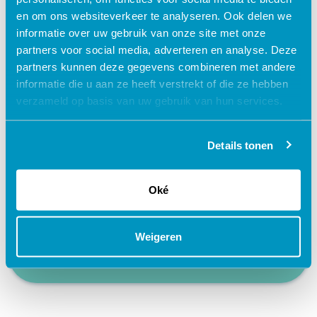
en om ons websiteverkeer te analyseren. Ook delen we
Waarom kiezen voor deze
informatie over uw gebruik van onze site met onze
e-learning?
partners voor social media, adverteren en analyse. Deze
partners kunnen deze gegevens combineren met andere
informatie die u aan ze heeft verstrekt of die ze hebben
Flexibel – leer op je eigen manier en tempo
verzameld op basis van uw gebruik van hun services.
Praktijkgericht – ontwikkeld samen met
zorgprofessionals
Details tonen
Interactieve en aantrekkelijke leermethoden
24/7 toegang tot lesmateriaal
Oké
Accreditatiepunten worden automatisch
bijgeschreven
Weigeren