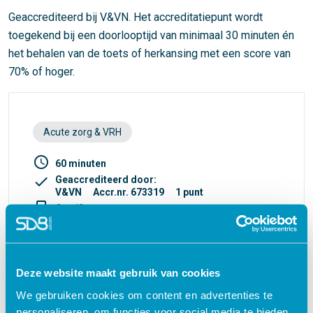
Geaccrediteerd bij V&VN. Het accreditatiepunt wordt
toegekend bij een doorlooptijd van minimaal 30 minuten én
het behalen van de toets of herkansing met een score van
70% of hoger.
Acute zorg & VRH
access_time
60 minuten
check
Geaccrediteerd door:
V&VN
Accr.nr. 673319
1 punt
turned_in_not
Certificaat
€ 27,50
shopping_cart
Deze website maakt gebruik van cookies
We gebruiken cookies om content en advertenties te
personaliseren, om functies voor social media te bieden