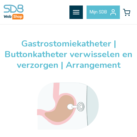
menu
Mijn SDB
Gastrostomiekatheter |
Buttonkatheter verwisselen en
verzorgen | Arrangement