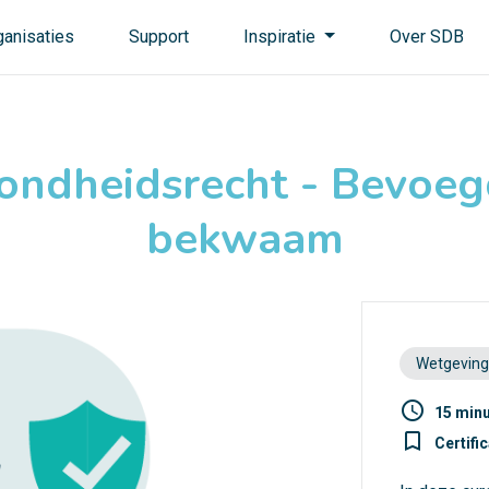
ganisaties
Support
Inspiratie
Over SDB
ondheidsrecht - Bevoeg
bekwaam
Wetgeving
access_time
15 min
turned_in_not
Certifi