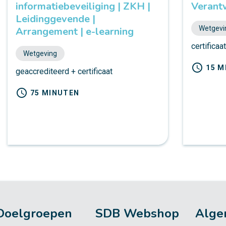
informatiebeveiliging | ZKH |
Verant
Leidinggevende |
Wetgevi
Arrangement | e-learning
certificaa
Wetgeving
schedule
15 M
geaccrediteerd + certificaat
schedule
75 MINUTEN
Doelgroepen
SDB Webshop
Alge