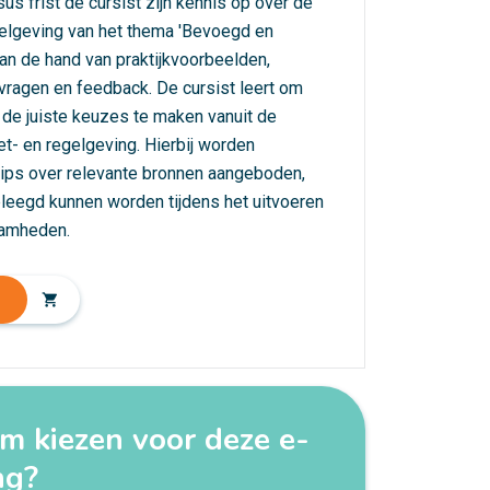
us frist de cursist zijn kennis op over de
elgeving van het thema 'Bevoegd en
n de hand van praktijkvoorbeelden,
 vragen en feedback. De cursist leert om
 de juiste keuzes te maken vanuit de
et- en regelgeving. Hierbij worden
tips over relevante bronnen aangeboden,
leegd kunnen worden tijdens het uitvoeren
amheden.
shopping_cart
 kiezen voor deze e-
ng?