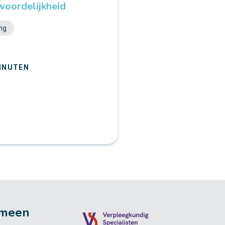
woordelijkheid
ng
t
INUTEN
meen