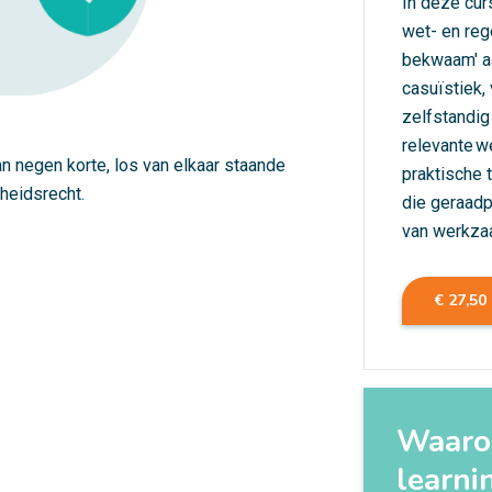
In deze curs
wet- en reg
bekwaam' aa
casuïstiek,
zelfstandig
relevante w
n negen korte, los van elkaar staande
praktische 
heidsrecht.
die geraadp
van werkza
€ 27,50
Waarom
learni