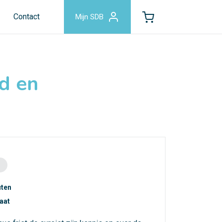
Contact
Mijn SDB
d en
uten
caat