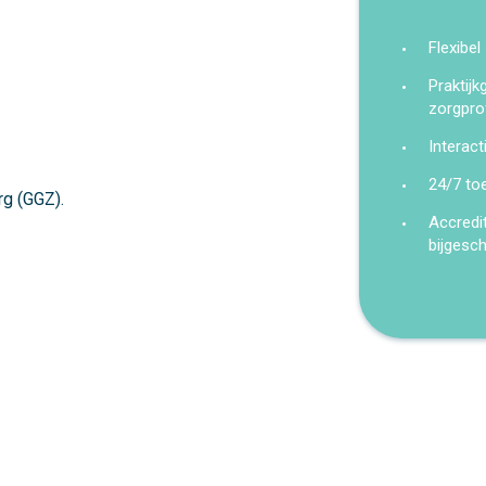
Flexibel
Praktij
zorgpro
Interact
24/7 to
rg (GGZ).
Accredi
bijgesc