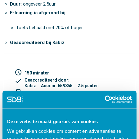
Duur:
ongeveer 2,5uur
E-learning is afgerond bij:
Toets behaald met 70% of hoger
Geaccrediteerd bij Kabiz
access_time
150 minuten
check
Geaccrediteerd door:
Kabiz
Accr.nr. 659855
2.5 punten
turned_in_not
Certificaat
€ 70,00
shopping_cart
Deze website maakt gebruik van cookies
We gebruiken cookies om content en advertenties te
personaliseren, om functies voor social media te bieden