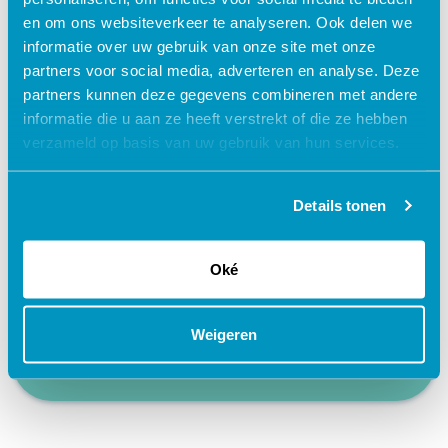
en om ons websiteverkeer te analyseren. Ook delen we
Waarom kiezen voor deze
informatie over uw gebruik van onze site met onze
e-learning?
partners voor social media, adverteren en analyse. Deze
partners kunnen deze gegevens combineren met andere
informatie die u aan ze heeft verstrekt of die ze hebben
Flexibel – leer op je eigen manier en tempo
verzameld op basis van uw gebruik van hun services.
Praktijkgericht – ontwikkeld samen met
zorgprofessionals
Details tonen
Interactieve en aantrekkelijke leermethoden
24/7 toegang tot lesmateriaal
Oké
Accreditatiepunten worden automatisch
bijgeschreven
Weigeren