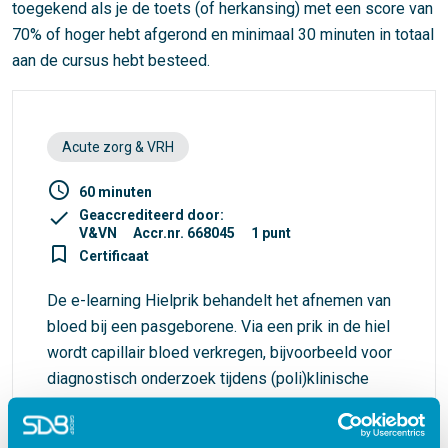
toegekend als je de toets (of herkansing) met een score van
70% of hoger hebt afgerond en minimaal 30 minuten in totaal
aan de cursus hebt besteed.
Acute zorg & VRH
access_time
60 minuten
check
Geaccrediteerd door:
V&VN
Accr.nr. 668045
1 punt
turned_in_not
Certificaat
De e-learning Hielprik behandelt het afnemen van
bloed bij een pasgeborene. Via een prik in de hiel
wordt capillair bloed verkregen, bijvoorbeeld voor
diagnostisch onderzoek tijdens (poli)klinische
behandelingen. In de meeste gevallen gaat het
echter om neonatale hielprikscreening,