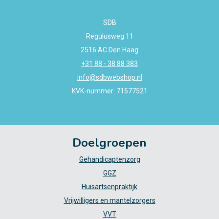
SDB
Regulusweg 11
2516 AC Den Haag
+31 88 - 38 88 383
info@sdbwebshop.nl
KVK-nummer: 71577521
Doelgroepen
Gehandicaptenzorg
GGZ
Huisartsenpraktijk
Vrijwilligers en mantelzorgers
VVT