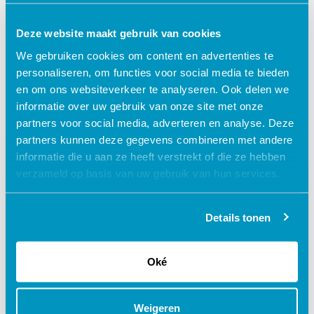
voorgeschreven door het RIVM. De hielprik is een
voorbehouden handeling in het kader van de Wet
Deze website maakt gebruik van cookies
BIG.
We gebruiken cookies om content en advertenties te
personaliseren, om functies voor social media te bieden
€ 27,50
shopping_cart
en om ons websiteverkeer te analyseren. Ook delen we
informatie over uw gebruik van onze site met onze
partners voor social media, adverteren en analyse. Deze
partners kunnen deze gegevens combineren met andere
informatie die u aan ze heeft verstrekt of die ze hebben
Waarom kiezen voor deze
verzameld op basis van uw gebruik van hun services.
e-learning?
Details tonen
Flexibel – leer op je eigen manier en tempo
Oké
Praktijkgericht – ontwikkeld samen met
zorgprofessionals
Interactieve en aantrekkelijke leermethoden
Weigeren