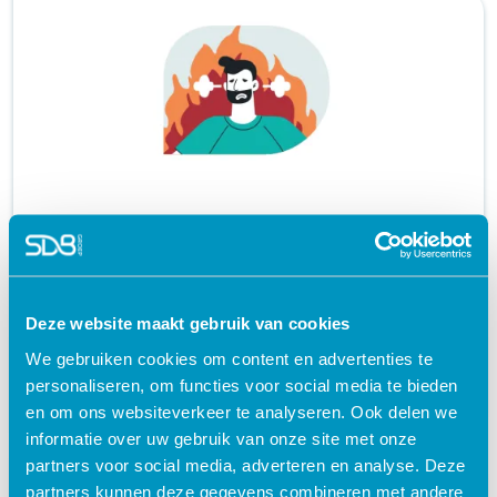
Voorkom een burn-out
certificaat
schedule
30 MINUTEN
Deze website maakt gebruik van cookies
We gebruiken cookies om content en advertenties te
€ 27,50
shopping_cart
personaliseren, om functies voor social media te bieden
en om ons websiteverkeer te analyseren. Ook delen we
informatie over uw gebruik van onze site met onze
partners voor social media, adverteren en analyse. Deze
partners kunnen deze gegevens combineren met andere