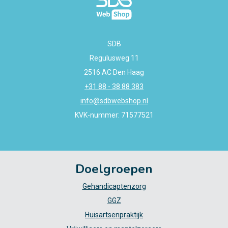
SDB
Regulusweg 11
2516 AC Den Haag
+31 88 - 38 88 383
info@sdbwebshop.nl
KVK-nummer: 71577521
Doelgroepen
Gehandicaptenzorg
GGZ
Huisartsenpraktijk