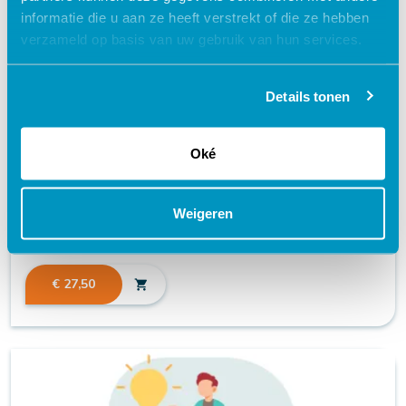
informatie die u aan ze heeft verstrekt of die ze hebben
verzameld op basis van uw gebruik van hun services.
Details tonen
Oké
Sondevoeding toedienen | Arrangement
geaccrediteerd + certificaat
Weigeren
schedule
60 MINUTEN
€ 27,50
shopping_cart