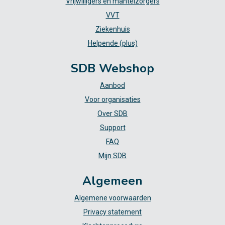
Vrijwilligers en mantelzorgers
VVT
Ziekenhuis
Helpende (plus)
SDB Webshop
Aanbod
Voor organisaties
Over SDB
Support
FAQ
Mijn SDB
Algemeen
Algemene voorwaarden
Privacy statement