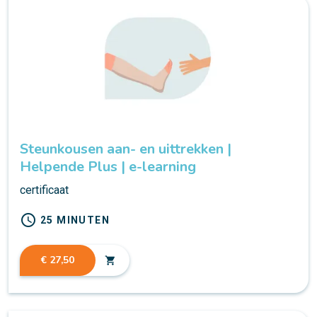
Steunkousen aan- en uittrekken |
Helpende Plus | e-learning
certificaat
schedule
25 MINUTEN
€ 27,50
shopping_cart