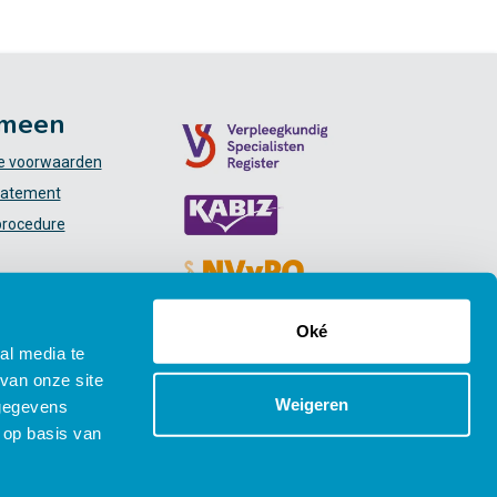
meen
 voorwaarden
tatement
procedure
Oké
al media te
van onze site
Weigeren
 gegevens
 op basis van