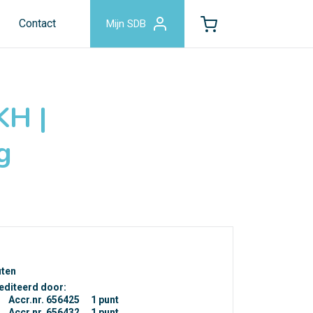
Contact
Mijn SDB
KH |
g
uten
editeerd door:
Accr.nr. 656425
1 punt
Accr.nr. 656432
1 punt