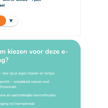
caat
shopping_cart
 kiezen voor deze e-
ng?
 – leer op je eigen manier en tempo
kgericht – ontwikkeld samen met
fessionals
ieve en aantrekkelijke leermethoden
egang tot lesmateriaal