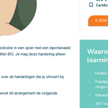
turned_in_not
Certifi
€ 27,50
edicatie in een spier met een injectienaald.
Waarom
Wet BIG. Je mag deze handeling alleen
learni
Flexibel
over de handelingen die je uitvoert bij
Praktij
zorgpro
 bevat dit arrangement de volgende
Interact
24/7 to