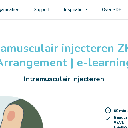
ganisaties
Support
Inspiratie
Over SDB
ramusculair injecteren Z
Arrangement | e-learnin
Intramusculair injecteren
access_time
60 min
check
Geaccr
V&VN
NVvPO