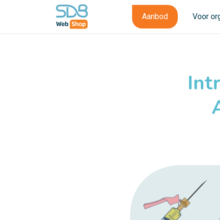
Aanbod
Voor or
Int