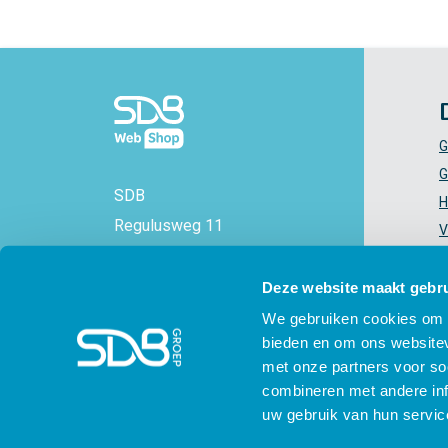
G
G
SDB
H
Regulusweg 11
V
2516 AC Den Haag
V
+31 88 - 38 88 383
Z
Deze website maakt gebru
info@sdbwebshop.nl
H
We gebruiken cookies om c
bieden en om ons websitev
KVK-nummer: 71577521
met onze partners voor so
combineren met andere inf
uw gebruik van hun servic