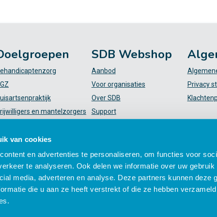
Doelgroepen
SDB Webshop
Alge
ehandicaptenzorg
Aanbod
Algemene
GZ
Voor organisaties
Privacy s
uisartsenpraktijk
Over SDB
Klachten
rijwilligers en mantelzorgers
Support
VT
FAQ
iekenhuis
Mijn SDB
ik van cookies
elpende (plus)
ontent en advertenties te personaliseren, om functies voor soci
erkeer te analyseren. Ook delen we informatie over uw gebruik 
cial media, adverteren en analyse. Deze partners kunnen deze
ormatie die u aan ze heeft verstrekt of die ze hebben verzameld
es.