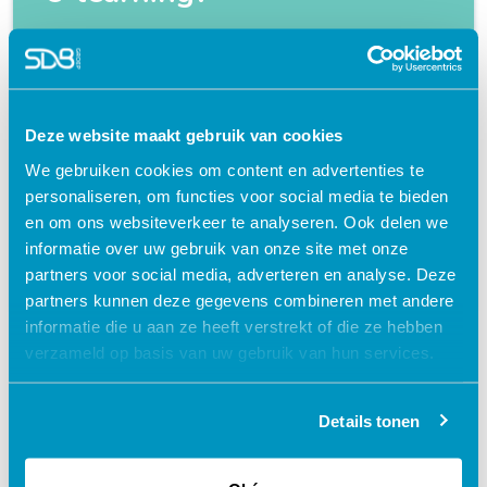
Flexibel – leer op je eigen manier en tempo
Praktijkgericht – ontwikkeld samen met
zorgprofessionals
Deze website maakt gebruik van cookies
Interactieve en aantrekkelijke leermethoden
We gebruiken cookies om content en advertenties te
24/7 toegang tot lesmateriaal
personaliseren, om functies voor social media te bieden
en om ons websiteverkeer te analyseren. Ook delen we
Accreditatiepunten worden automatisch
informatie over uw gebruik van onze site met onze
bijgeschreven
partners voor social media, adverteren en analyse. Deze
partners kunnen deze gegevens combineren met andere
informatie die u aan ze heeft verstrekt of die ze hebben
verzameld op basis van uw gebruik van hun services.
Gerelateerde cursussen
Details tonen