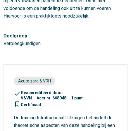
bij een volwassen patiënt te benoemen. Dit is niet
voldoende om de handeling ook uit te kunnen voeren.
Hiervoor is een praktijktoets noodzakelijk.
Doelgroep
Verpleegkundigen
Acute zorg & VRH
check
Geaccrediteerd door:
V&VN
Accr.nr. 668048
1 punt
turned_in_not
Certificaat
De training Intratracheaal Uitzuigen behandelt de
theoretische aspecten van deze handeling bij een