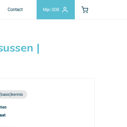
Contact
Mijn SDB
ussen |
(basis)kennis
uten
caat