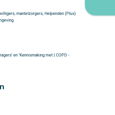
jwilligers, mantelzorgers, Helpenden (Plus)
mgeving.
agers' en 'Kennismaking met | COPD -
en