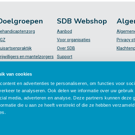
Doelgroepen
SDB Webshop
Alge
ehandicaptenzorg
Aanbod
Algemene
GZ
Voor organisaties
Privacy s
uisartsenpraktijk
Over SDB
Klachten
rijwilligers en mantelzorgers
Support
VT
FAQ
iekenhuis
Mijn SDB
ik van cookies
elpende (plus)
ontent en advertenties te personaliseren, om functies voor soci
erkeer te analyseren. Ook delen we informatie over uw gebruik 
cial media, adverteren en analyse. Deze partners kunnen deze
ormatie die u aan ze heeft verstrekt of die ze hebben verzameld
es.
 zorgprofessionals