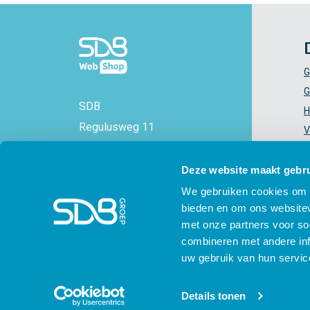
G
G
SDB
H
Regulusweg 11
V
2516 AC Den Haag
V
+31 88 - 38 88 383
Z
Deze website maakt gebru
info@sdbwebshop.nl
H
We gebruiken cookies om c
bieden en om ons websitev
KVK-nummer: 71577521
met onze partners voor so
combineren met andere inf
uw gebruik van hun servic
© SDB 2026 - SDB Webshop - voor en door
Details tonen