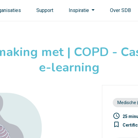
ganisaties
Support
Inspiratie
Over SDB
making met | COPD - Cas
e-learning
Medische 
access_time
25 min
turned_in_not
Certifi