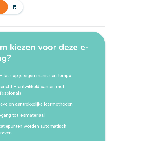
shopping_cart
 kiezen voor deze e-
ng?
 – leer op je eigen manier en tempo
kgericht – ontwikkeld samen met
fessionals
ieve en aantrekkelijke leermethoden
egang tot lesmateriaal
tatiepunten worden automatisch
hreven