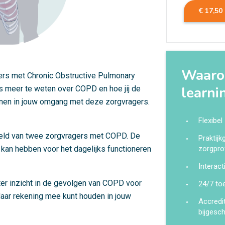
€ 17,50
Waarom
gers met Chronic Obstructive Pulmonary
learni
s meer te weten over COPD en hoe jij de
en in jouw omgang met deze zorgvragers.
Flexibel
eld van twee zorgvragers met COPD. De
Praktij
an hebben voor het dagelijks functioneren
zorgpro
Interact
ter inzicht in de gevolgen van COPD voor
24/7 to
 daar rekening mee kunt houden in jouw
Accredi
bijgesc