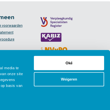
meen
 voorwaarden
tatement
procedure
Oké
al media te
van onze site
Weigeren
 gegevens
 op basis van
Social media