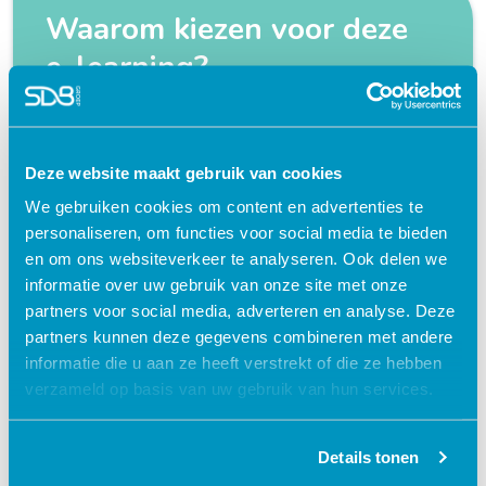
Waarom kiezen voor deze
e-learning?
Flexibel – leer op je eigen manier en tempo
Praktijkgericht – ontwikkeld samen met
Deze website maakt gebruik van cookies
zorgprofessionals
We gebruiken cookies om content en advertenties te
Interactieve en aantrekkelijke leermethoden
personaliseren, om functies voor social media te bieden
en om ons websiteverkeer te analyseren. Ook delen we
24/7 toegang tot lesmateriaal
informatie over uw gebruik van onze site met onze
Accreditatiepunten worden automatisch
partners voor social media, adverteren en analyse. Deze
bijgeschreven
partners kunnen deze gegevens combineren met andere
informatie die u aan ze heeft verstrekt of die ze hebben
verzameld op basis van uw gebruik van hun services.
Details tonen