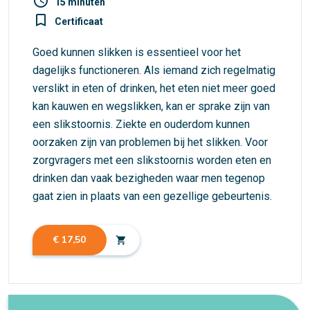
access_time
15 minuten
turned_in_not
Certificaat
Goed kunnen slikken is essentieel voor het
dagelijks functioneren. Als iemand zich regelmatig
verslikt in eten of drinken, het eten niet meer goed
kan kauwen en wegslikken, kan er sprake zijn van
een slikstoornis. Ziekte en ouderdom kunnen
oorzaken zijn van problemen bij het slikken. Voor
zorgvragers met een slikstoornis worden eten en
drinken dan vaak bezigheden waar men tegenop
gaat zien in plaats van een gezellige gebeurtenis.
€ 17,50
shopping_cart