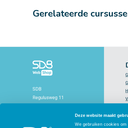
Gerelateerde cursuss
G
G
SDB
H
Regulusweg 11
V
2516 AC Den Haag
V
+31 88 - 38 88 383
Z
Deze website maakt gebru
info@sdbwebshop.nl
H
We gebruiken cookies om c