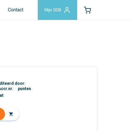
Contact
Mijn SDB
iteerd door:
Accr.nr.
punten
at
shopping_cart