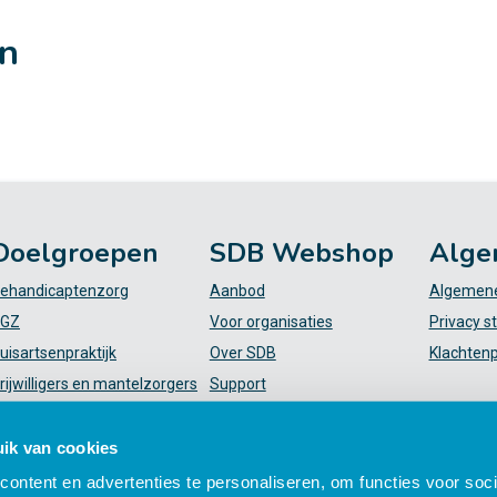
en
Doelgroepen
SDB Webshop
Alge
ehandicaptenzorg
Aanbod
Algemene
GZ
Voor organisaties
Privacy s
uisartsenpraktijk
Over SDB
Klachten
rijwilligers en mantelzorgers
Support
VT
FAQ
iekenhuis
Mijn SDB
ik van cookies
elpende (plus)
ontent en advertenties te personaliseren, om functies voor soci