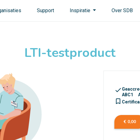
ganisaties
Support
Inspiratie
Over SDB
LTI-testproduct
check
Geaccred
ABC1
turned_in_not
Certifica
€ 0,00