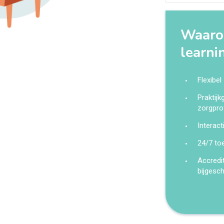
Waarom
learni
Flexibel
Praktij
zorgpro
Interact
24/7 to
Accredi
bijgesc