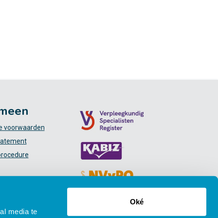
meen
 voorwaarden
tatement
procedure
Oké
al media te