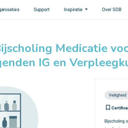
ganisaties
Support
Inspiratie
Over SDB
ijscholing Medicatie vo
genden IG en Verpleegk
Veiligheid
turned_in_not
Certifica
Bijscholing 