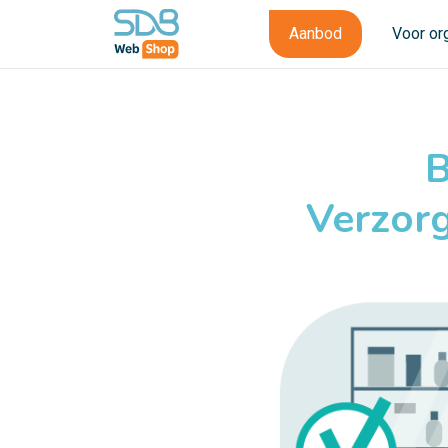
Aanbod
Voor or
B
Verzor