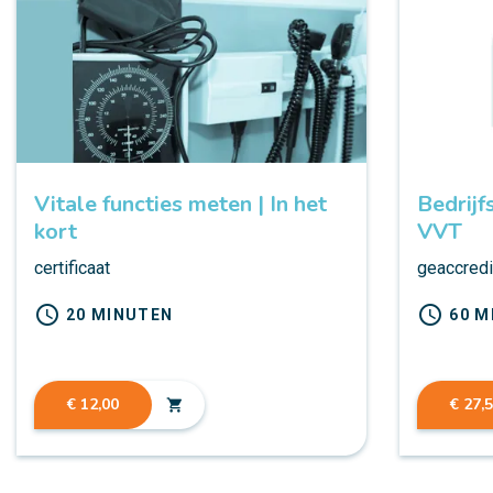
Vitale functies meten | In het
Bedrijf
kort
VVT
certificaat
geaccredit
schedule
schedule
20 MINUTEN
60 M
€ 12,00
€ 27,
shopping_cart