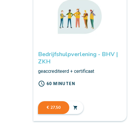
Bedrijfshulpverlening - BHV |
ZKH
geaccrediteerd + certificaat
schedule
60 MINUTEN
€ 27,50
shopping_cart