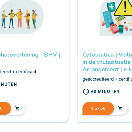
shulpverlening - BHV |
Cytostatica | Veil
in de thuissituatie
Arrangement | e-l
eerd + certificaat
geaccrediteerd + certifi
INUTEN
schedule
60 MINUTEN
50
€ 27,50
shopping_cart
shopping_cart