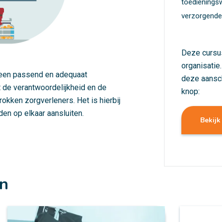
toedienings
verzorgenden
Deze cursu
organisatie
 een passend en adequaat
deze aansc
t de verantwoordelijkheid en de
knop:
okken zorgverleners. Het is hierbij
den op elkaar aansluiten.
Bekijk
en