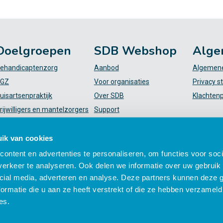
Doelgroepen
SDB Webshop
Alge
ehandicaptenzorg
Aanbod
Algemene
GZ
Voor organisaties
Privacy s
uisartsenpraktijk
Over SDB
Klachten
rijwilligers en mantelzorgers
Support
VT
FAQ
iekenhuis
Mijn SDB
ik van cookies
elpende (plus)
ontent en advertenties te personaliseren, om functies voor soci
erkeer te analyseren. Ook delen we informatie over uw gebruik 
cial media, adverteren en analyse. Deze partners kunnen deze
ormatie die u aan ze heeft verstrekt of die ze hebben verzameld
es.