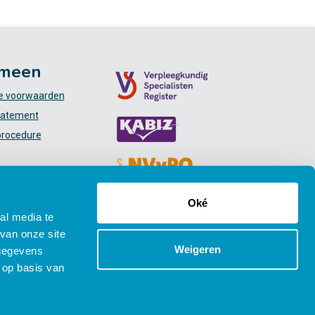
meen
 voorwaarden
tatement
procedure
Oké
al media te
van onze site
Weigeren
 gegevens
 op basis van