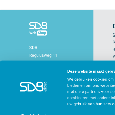
G
G
SDB
H
Regulusweg 11
V
2516 AC Den Haag
V
+31 88 - 38 88 383
Z
Deze website maakt gebru
info@sdbwebshop.nl
H
We gebruiken cookies om c
bieden en om ons websitev
KVK-nummer: 71577521
met onze partners voor so
combineren met andere inf
uw gebruik van hun servic