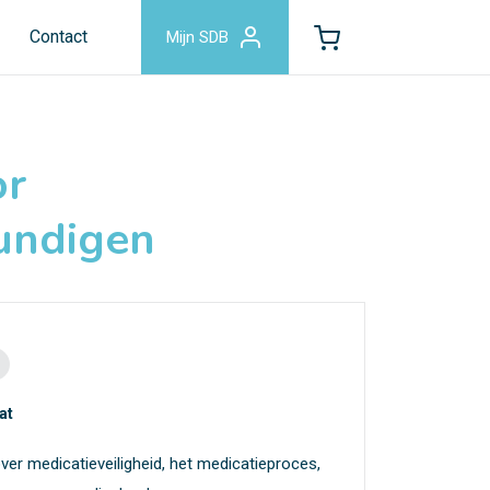
Contact
Mijn SDB
or
undigen
at
over medicatieveiligheid, het medicatieproces,