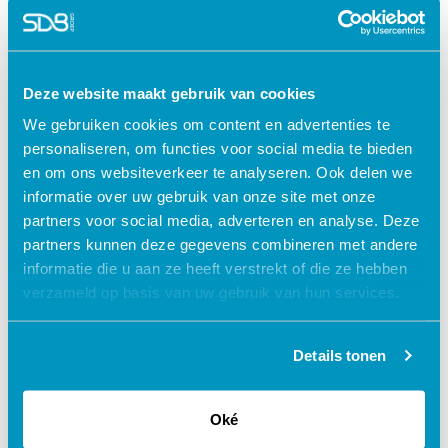
access_time
50 minuten
check
Geaccrediteerd door:
V&VN
Accr.nr. 645632
1 punt
turned_in_not
Certificaat
Deze website maakt gebruik van cookies
We gebruiken cookies om content en advertenties te
De cursus is gebaseerd op de landelijke
personaliseren, om functies voor social media te bieden
multidisciplinaire VenVN richtlijn neusmaagsonde.
en om ons websiteverkeer te analyseren. Ook delen we
informatie over uw gebruik van onze site met onze
€ 27,50
shopping_cart
partners voor social media, adverteren en analyse. Deze
partners kunnen deze gegevens combineren met andere
informatie die u aan ze heeft verstrekt of die ze hebben
verzameld op basis van uw gebruik van hun services.
Waarom kiezen voor deze
Details tonen
e-learning?
Oké
Flexibel – leer op je eigen manier en tempo