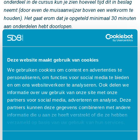
onderdeel in de cursus kun je zien hoeveel tijd dit in beslag
neemt (door even de muisaanwijzer boven een werkvorm te
houden). Het gaat erom dat je opgeteld minimaal 30 minuten
aan onderdelen hebt doorlopen.
-------------------------------------------------------------------
Deze website maakt gebruik van cookies
We gebruiken cookies om content en advertenties te
Acute zorg & VRH
personaliseren, om functies voor social media te bieden
en om ons websiteverkeer te analyseren. Ook delen we
access_time
120 minuten
informatie over uw gebruik van onze site met onze
check
Geaccrediteerd door:
partners voor social media, adverteren en analyse. Deze
V&VN
Accr.nr. 662171
1 punt
partners kunnen deze gegevens combineren met andere
turned_in_not
Certificaat
informatie die u aan ze heeft verstrekt of die ze hebben
verzameld op basis van uw gebruik van hun services.
€ 27,50
shopping_cart