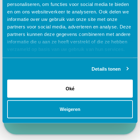
personaliseren, om functies voor social media te bieden
en om ons websiteverkeer te analyseren. Ook delen we
informatie over uw gebruik van onze site met onze
Waarom kiezen voor deze
partners voor social media, adverteren en analyse. Deze
e-learning?
partners kunnen deze gegevens combineren met andere
informatie die u aan ze heeft verstrekt of die ze hebben
verzameld op basis van uw gebruik van hun services.
Flexibel – leer op je eigen manier en tempo
Praktijkgericht – ontwikkeld samen met
zorgprofessionals
Details tonen
Interactieve en aantrekkelijke leermethoden
Oké
24/7 toegang tot lesmateriaal
Accreditatiepunten worden automatisch
bijgeschreven
Weigeren