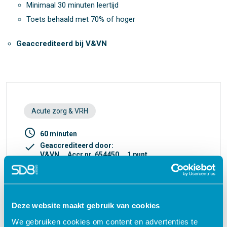
Minimaal 30 minuten leertijd
Toets behaald met 70% of hoger
Geaccrediteerd bij V&VN
Acute zorg & VRH
access_time
60 minuten
check
Geaccrediteerd door:
V&VN
Accr.nr. 654450
1 punt
turned_in_not
Certificaat
€ 27,50
shopping_cart
Deze website maakt gebruik van cookies
We gebruiken cookies om content en advertenties te