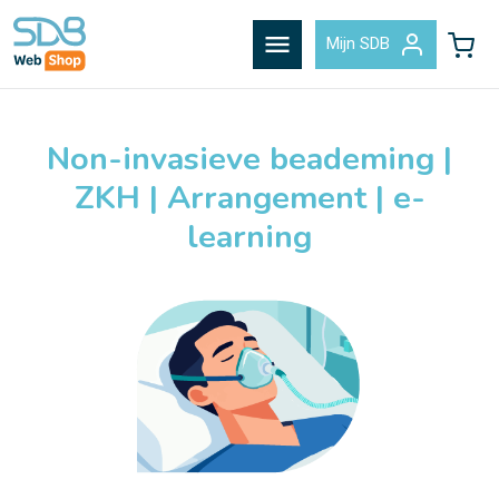
menu
Mijn SDB
Non-invasieve beademing |
ZKH | Arrangement | e-
learning