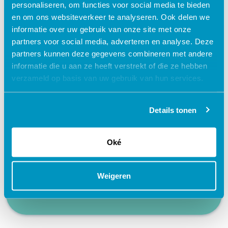
personaliseren, om functies voor social media te bieden
en om ons websiteverkeer te analyseren. Ook delen we
Waarom kiezen voor deze
informatie over uw gebruik van onze site met onze
partners voor social media, adverteren en analyse. Deze
e-learning?
partners kunnen deze gegevens combineren met andere
informatie die u aan ze heeft verstrekt of die ze hebben
verzameld op basis van uw gebruik van hun services.
Flexibel – leer op je eigen manier en tempo
Praktijkgericht – ontwikkeld samen met
zorgprofessionals
Details tonen
Interactieve en aantrekkelijke leermethoden
Oké
24/7 toegang tot lesmateriaal
Accreditatiepunten worden automatisch
bijgeschreven
Weigeren