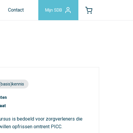
Contact
Mijn SDB
(basis)kennis
uten
caat
rsus is bedoeld voor zorgverleners die
willen opfrissen omtrent PICC.