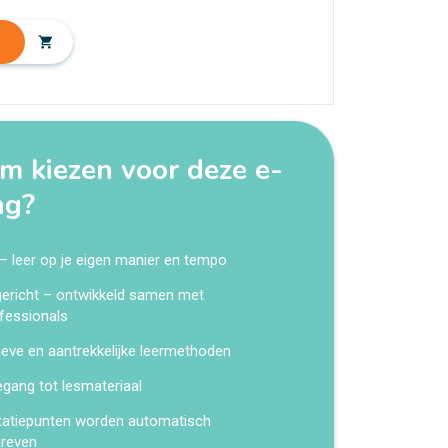
shopping_cart
 kiezen voor deze e-
ng?
 – leer op je eigen manier en tempo
kgericht – ontwikkeld samen met
fessionals
ieve en aantrekkelijke leermethoden
egang tot lesmateriaal
tatiepunten worden automatisch
hreven