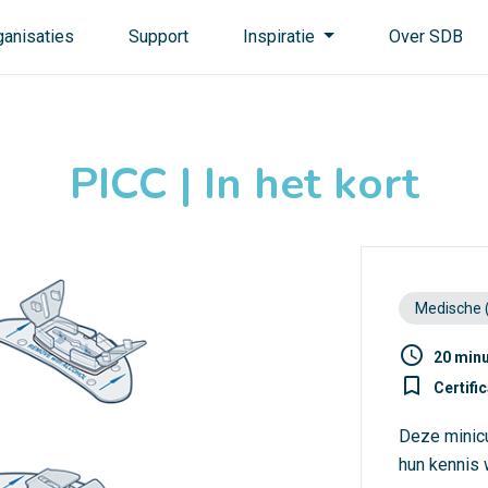
ganisaties
Support
Inspiratie
Over SDB
PICC | In het kort
Medische 
access_time
20 min
turned_in_not
Certifi
Deze minicu
hun kennis 