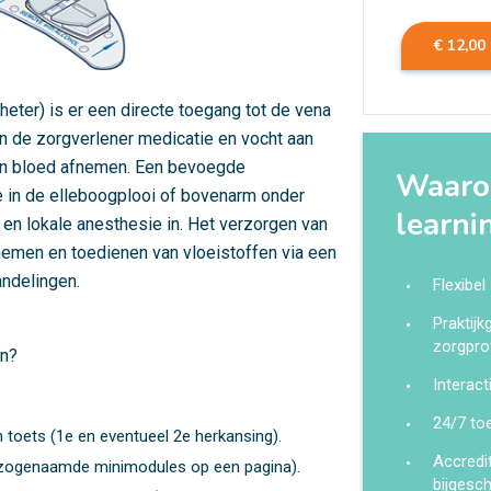
€ 12,00
heter) is er een directe toegang tot de vena
an de zorgverlener medicatie en vocht aan
len bloed afnemen. Een bevoegde
Waarom
e in de elleboogplooi of bovenarm onder
learni
en lokale anesthesie in. Het verzorgen van
fnemen en toedienen van vloeistoffen via een
ndelingen.
Flexibel
Praktij
zorgpro
en?
Interact
24/7 to
 toets (1e en eventueel 2e herkansing).
Accredi
de zogenaamde minimodules op een pagina).
bijgesc