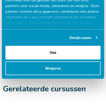
partners voor social media, adverteren en analyse. Deze
Flexibel – leer op je eigen manier en tempo
partners kunnen deze gegevens combineren met andere
informatie die u aan ze heeft verstrekt of die ze hebben
Praktijkgericht – ontwikkeld samen met
verzameld op basis van uw gebruik van hun services.
zorgprofessionals
Interactieve en aantrekkelijke leermethoden
Details tonen
24/7 toegang tot lesmateriaal
Accreditatiepunten worden automatisch
bijgeschreven
Oké
Weigeren
Gerelateerde cursussen