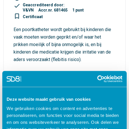
check
Geaccrediteerd door:
V&VN
Accr.nr. 681465
1 punt
turned_in_not
Certificaat
Een poortkatheter wordt gebruikt bij kinderen die
vaak moeten worden geprikt en/of waar het
prikken moeilijk of bijna onmogelijk is, en bij
kinderen die medicatie krijgen die irritatie van de
aders veroorzaakt (flebitis risico).
€ 27,50
shopping_cart
Deze website maakt gebruik van cookies
We gebruiken cookies om content en advertenties te
Waarom kiezen voor deze
personaliseren, om functies voor social media te bieden
e-learning?
en om ons websiteverkeer te analyseren. Ook delen we
informatie over uw gebruik van onze site met onze