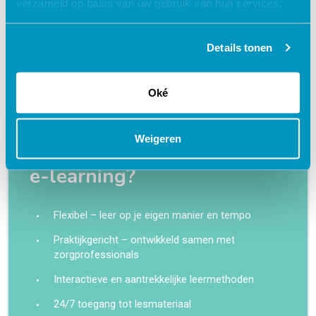
V&VN
Accr.nr. 676715
1 punt
verzameld op basis van uw gebruik van hun services.
turned_in_not
Certificaat
Details tonen
€ 27,50
shopping_cart
Oké
Weigeren
Waarom kiezen voor deze
e-learning?
Flexibel – leer op je eigen manier en tempo
Praktijkgericht – ontwikkeld samen met
zorgprofessionals
Interactieve en aantrekkelijke leermethoden
24/7 toegang tot lesmateriaal