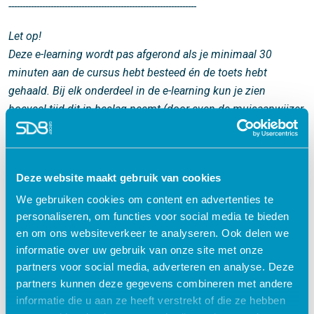
-------------------------------------------------------------------
Let op!
Deze e-learning wordt pas afgerond als je minimaal 30
minuten aan de cursus hebt besteed én de toets hebt
gehaald. Bij elk onderdeel in de e-learning kun je zien
hoeveel tijd dit in beslag neemt (door even de muisaanwijzer
boven een werkvorm te houden). Het gaat erom dat je
opgeteld minimaal 30 minuten aan onderdelen hebt
doorlopen.
Deze website maakt gebruik van cookies
-------------------------------------------------------------------
We gebruiken cookies om content en advertenties te
personaliseren, om functies voor social media te bieden
en om ons websiteverkeer te analyseren. Ook delen we
informatie over uw gebruik van onze site met onze
Acute zorg & VRH
partners voor social media, adverteren en analyse. Deze
access_time
partners kunnen deze gegevens combineren met andere
90 minuten
informatie die u aan ze heeft verstrekt of die ze hebben
check
Geaccrediteerd door: