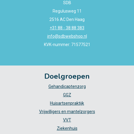
SDB
Regulusweg 11
2516 AC Den Haag
+31 88 - 38 88 383
info@sdbwebshop.nl
KVK-nummer: 71577521
Doelgroepen
Gehandicaptenzorg
GGZ
Huisartsenpraktijk
Vrijwilligers en mantelzorgers
VVT
Ziekenhuis