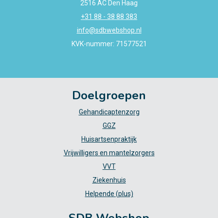
2516 AC Den Haag
+31 88 - 38 88 383
info@sdbwebshop.nl
KVK-nummer: 71577521
Doelgroepen
Gehandicaptenzorg
GGZ
Huisartsenpraktijk
Vrijwilligers en mantelzorgers
VVT
Ziekenhuis
Helpende (plus)