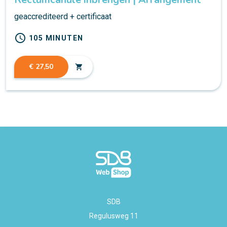
geaccrediteerd + certificaat
schedule
105 MINUTEN
€ 27,50
shopping_cart
SDB
Regulusweg 11