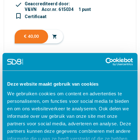
check
Geaccrediteerd door:
V&VN
Accr.nr. 615034
1 punt
turned_in_not
Certificaat
€ 40,00
shopping_cart
Waarom kiezen voor deze
Deze website maakt gebruik van cookies
e-learning?
We gebruiken cookies om content en advertenties te
personaliseren, om functies voor social media te bieden
Flexibel – leer op je eigen manier en tempo
en om ons websiteverkeer te analyseren. Ook delen we
Praktijkgericht – ontwikkeld samen met
informatie over uw gebruik van onze site met onze
zorgprofessionals
partners voor social media, adverteren en analyse. Deze
partners kunnen deze gegevens combineren met andere
Interactieve en aantrekkelijke leermethoden
informatie die u aan ze heeft verstrekt of die ze hebben