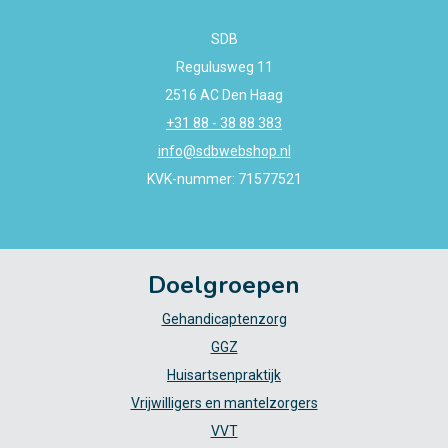
SDB
Regulusweg 11
2516 AC Den Haag
+31 88 - 38 88 383
info@sdbwebshop.nl
KVK-nummer: 71577521
Doelgroepen
Gehandicaptenzorg
GGZ
Huisartsenpraktijk
Vrijwilligers en mantelzorgers
VVT