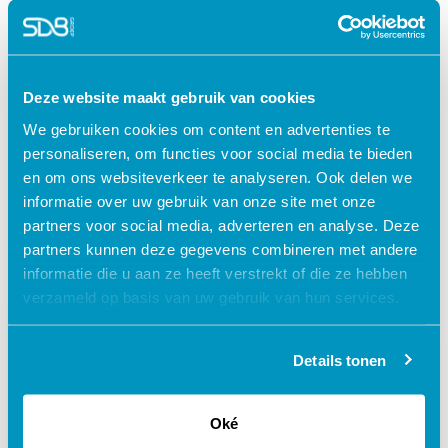
Acute zorg & VRH
access_time
90 minuten
Deze website maakt gebruik van cookies
check
Geaccrediteerd door:
We gebruiken cookies om content en advertenties te
V&VN
Accr.nr. 657230
1 punt
personaliseren, om functies voor social media te bieden
turned_in_not
Certificaat
en om ons websiteverkeer te analyseren. Ook delen we
informatie over uw gebruik van onze site met onze
€ 40,00
partners voor social media, adverteren en analyse. Deze
shopping_cart
partners kunnen deze gegevens combineren met andere
informatie die u aan ze heeft verstrekt of die ze hebben
verzameld op basis van uw gebruik van hun services.
Waarom kiezen voor deze
Details tonen
e-learning?
Oké
Flexibel – leer op je eigen manier en tempo