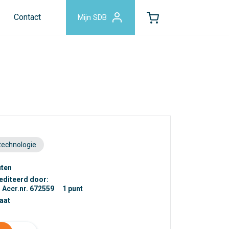
Contact
Mijn SDB
technologie
uten
editeerd door:
Accr.nr. 672559
1 punt
caat