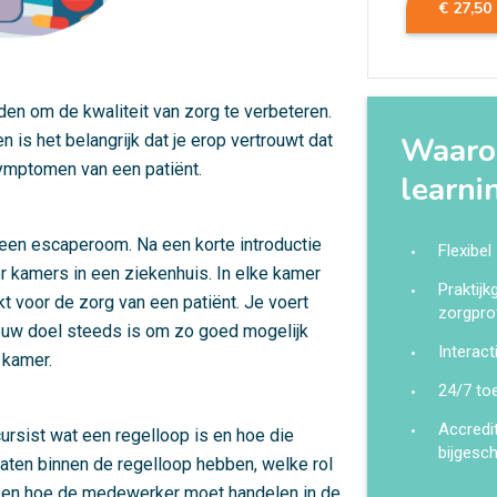
€ 27,50
n om de kwaliteit van zorg te verbeteren.
is het belangrijk dat je erop vertrouwt dat
Waarom
symptomen van een patiënt.
learni
een escaperoom. Na een korte introductie
Flexibel
r kamers in een ziekenhuis. In elke kamer
Praktij
t voor de zorg van een patiënt. Je voert
zorgpro
jouw doel steeds is om zo goed mogelijk
Interact
 kamer.
24/7 to
Accredi
rsist wat een regelloop is en hoe die
bijgesc
aten binnen de regelloop hebben, welke rol
 en hoe de medewerker moet handelen in de