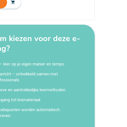
shopping_cart
 kiezen voor deze e-
ng?
 – leer op je eigen manier en tempo
kgericht – ontwikkeld samen met
fessionals
ieve en aantrekkelijke leermethoden
egang tot lesmateriaal
tatiepunten worden automatisch
hreven