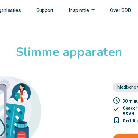
ganisaties
Support
Inspiratie
Over SDB
Slimme apparaten
Medische 
access_time
30 min
check
Geaccr
V&VN
turned_in_not
Certifi