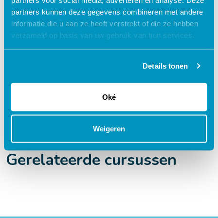
partners voor social media, adverteren en analyse. Deze
partners kunnen deze gegevens combineren met andere
Praktijkgericht – ontwikkeld samen met
informatie die u aan ze heeft verstrekt of die ze hebben
zorgprofessionals
verzameld op basis van uw gebruik van hun services.
Interactieve en aantrekkelijke leermethoden
24/7 toegang tot lesmateriaal
Details tonen
Accreditatiepunten worden automatisch
bijgeschreven
Oké
Weigeren
Gerelateerde cursussen