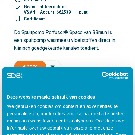
check
Geaccrediteerd door:
V&VN
Accr.nr. 662539
1 punt
turned_in_not
Certificaat
De Spuitpomp Perfusor® Space van BBraun is
een spuitpomp waarmee u vloeistoffen direct in
klinisch goedgekeurde kanalen toedient.
€ 27,50
shopping_cart
Deze website maakt gebruik van cookies
Waarom kiezen voor deze
We gebruiken cookies om content en advertenties te
e-learning?
personaliseren, om functies voor social media te bieden
en om ons websiteverkeer te analyseren. Ook delen we
informatie over uw gebruik van onze site met onze
Flexibel – leer op je eigen manier en tempo