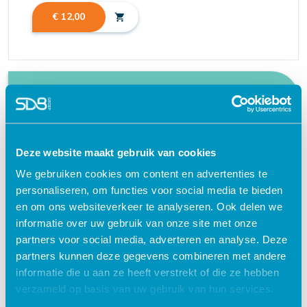
€ 12,00
shopping_cart
Waarom kiezen voor deze
e-learning?
Deze website maakt gebruik van cookies
Flexibel – leer op je eigen manier en tempo
We gebruiken cookies om content en advertenties te
personaliseren, om functies voor social media te bieden
Praktijkgericht – ontwikkeld samen met
zorgprofessionals
en om ons websiteverkeer te analyseren. Ook delen we
informatie over uw gebruik van onze site met onze
Interactieve en aantrekkelijke leermethoden
partners voor social media, adverteren en analyse. Deze
24/7 toegang tot lesmateriaal
partners kunnen deze gegevens combineren met andere
informatie die u aan ze heeft verstrekt of die ze hebben
Accreditatiepunten worden automatisch
verzameld op basis van uw gebruik van hun services.
bijgeschreven