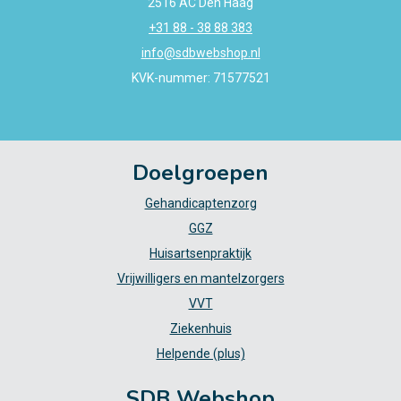
2516 AC Den Haag
+31 88 - 38 88 383
info@sdbwebshop.nl
KVK-nummer: 71577521
Doelgroepen
Gehandicaptenzorg
GGZ
Huisartsenpraktijk
Vrijwilligers en mantelzorgers
VVT
Ziekenhuis
Helpende (plus)
SDB Webshop