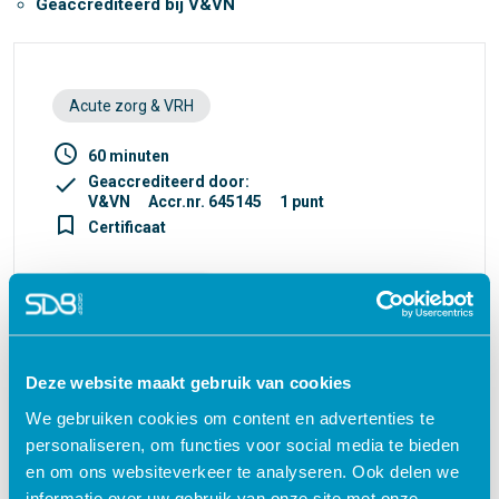
Geaccrediteerd bij V&VN
Acute zorg & VRH
access_time
60 minuten
check
Geaccrediteerd door:
V&VN
Accr.nr. 645145
1 punt
turned_in_not
Certificaat
€ 27,50
shopping_cart
Deze website maakt gebruik van cookies
We gebruiken cookies om content en advertenties te
Waarom kiezen voor deze
personaliseren, om functies voor social media te bieden
e-learning?
en om ons websiteverkeer te analyseren. Ook delen we
informatie over uw gebruik van onze site met onze