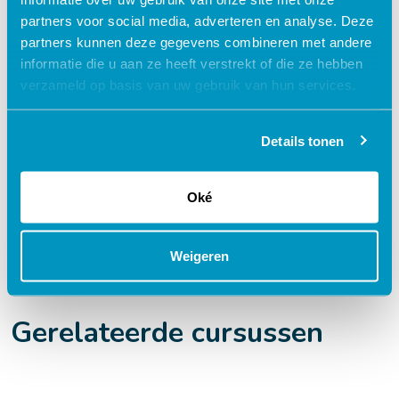
partners voor social media, adverteren en analyse. Deze
Flexibel – leer op je eigen manier en tempo
partners kunnen deze gegevens combineren met andere
informatie die u aan ze heeft verstrekt of die ze hebben
Praktijkgericht – ontwikkeld samen met
zorgprofessionals
verzameld op basis van uw gebruik van hun services.
Interactieve en aantrekkelijke leermethoden
Details tonen
24/7 toegang tot lesmateriaal
Accreditatiepunten worden automatisch
bijgeschreven
Oké
Weigeren
Gerelateerde cursussen