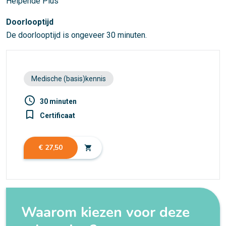
Helpende Plus
Doorlooptijd
De doorlooptijd is ongeveer 30 minuten.
Medische (basis)kennis
access_time
30 minuten
turned_in_not
Certificaat
€ 27,50
shopping_cart
Waarom kiezen voor deze