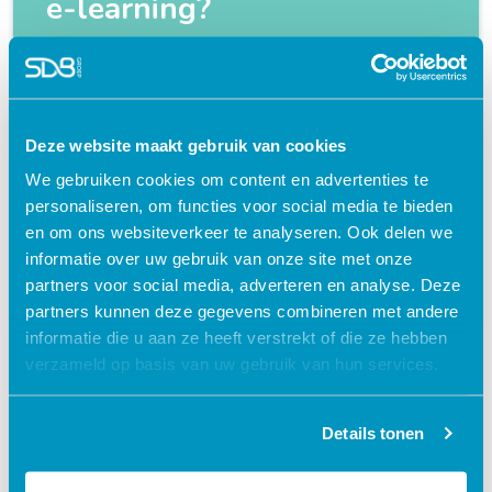
e-learning?
Flexibel – leer op je eigen manier en tempo
Praktijkgericht – ontwikkeld samen met
zorgprofessionals
Deze website maakt gebruik van cookies
Interactieve en aantrekkelijke leermethoden
We gebruiken cookies om content en advertenties te
personaliseren, om functies voor social media te bieden
24/7 toegang tot lesmateriaal
en om ons websiteverkeer te analyseren. Ook delen we
Accreditatiepunten worden automatisch
informatie over uw gebruik van onze site met onze
bijgeschreven
partners voor social media, adverteren en analyse. Deze
partners kunnen deze gegevens combineren met andere
informatie die u aan ze heeft verstrekt of die ze hebben
verzameld op basis van uw gebruik van hun services.
Gerelateerde cursussen
Details tonen