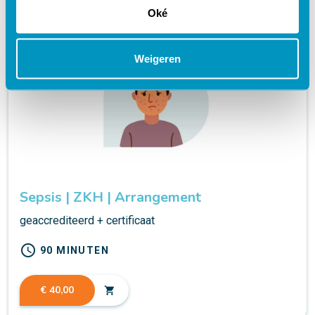
Oké
Weigeren
Sepsis | ZKH | Arrangement
geaccrediteerd + certificaat
schedule
90 MINUTEN
€ 40,00
shopping_cart