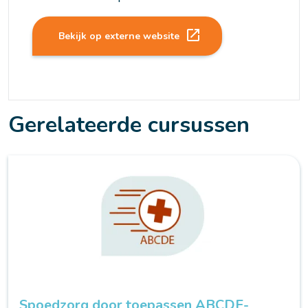
launch
Bekijk op externe website
Gerelateerde cursussen
Spoedzorg door toepassen ABCDE-