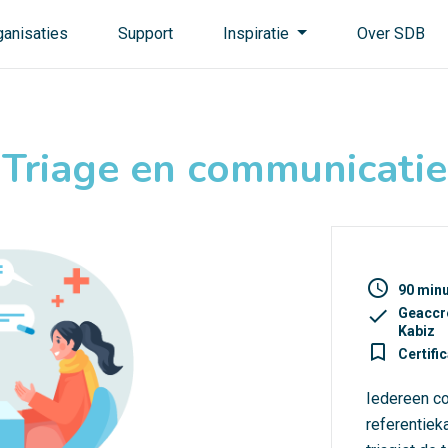
ganisaties
Support
Inspiratie
Over SDB
Triage en communicatie
access_time
90 min
check
Geaccr
Kabiz
turned_in_not
Certifi
Iedereen co
referentiek