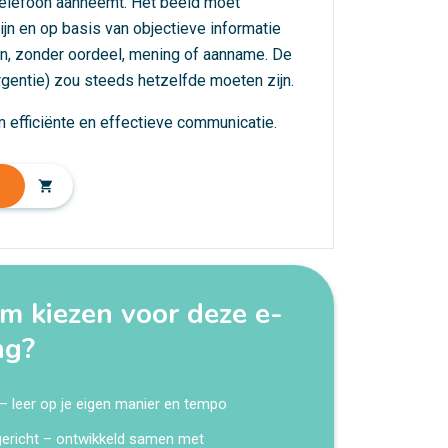
 telefoon aanneemt. Het beeld moet
ijn en op basis van objectieve informatie
n, zonder oordeel, mening of aanname. De
rgentie) zou steeds hetzelfde moeten zijn.
m efficiënte en effectieve communicatie.
shopping_cart
 kiezen voor deze e-
ng?
 – leer op je eigen manier en tempo
kgericht – ontwikkeld samen met