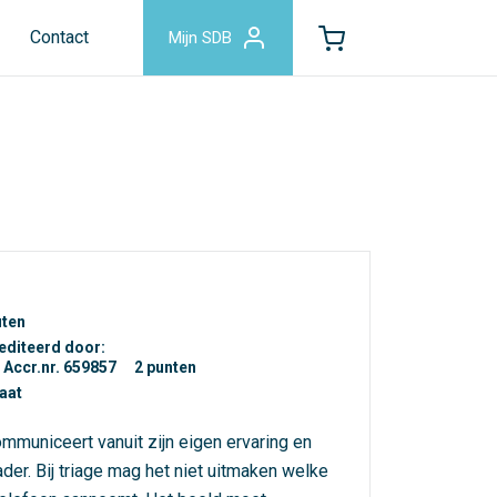
Contact
Mijn SDB
uten
editeerd door:
Accr.nr. 659857
2 punten
caat
mmuniceert vanuit zijn eigen ervaring en
ader. Bij triage mag het niet uitmaken welke