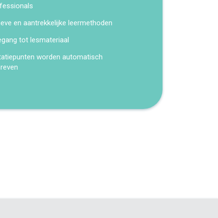
fessionals
ieve en aantrekkelijke leermethoden
egang tot lesmateriaal
tatiepunten worden automatisch
hreven