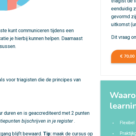
triagist de
eenduidig z
gevormd zij
uitkomst (u
beste kunt communiceren tijdens een
Dit vraag o
tie je hierbij kunnen helpen. Daarnaast
asussen.
€ 70,00
als voor triagisten die de principes van
Waarom
learni
ur duren en is geaccrediteerd met 2 punten
tiepunten bijschrijven in je register
.
Flexibel
Praktij
tgang blijft bewaard.
Tip:
maak de cursus op