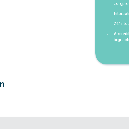
zorgpro
Interact
24/7 to
Accredi
bijgesc
en