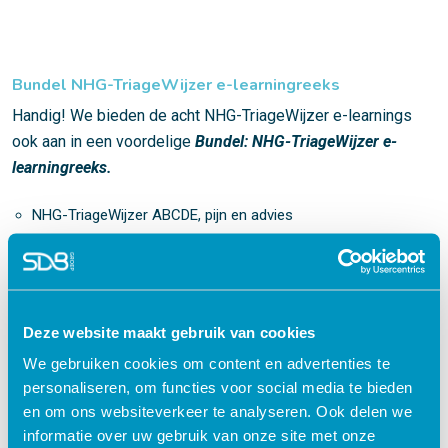
Bundel NHG-TriageWijzer e-learningreeks
Handig! We bieden de acht NHG-TriageWijzer e-learnings
ook aan in een voordelige
Bundel: NHG-TriageWijzer e-
learningreeks
.
NHG-TriageWijzer ABCDE, pijn en advies
NHG-TriageWijzer algemeen/huid
NHG-TriageWijzer buik/urogenitaal
NHG-TriageWijzer hoofd
NHG-TriageWijzer neurologie/psychiatrie
Deze website maakt gebruik van cookies
NHG-TriageWijzer thorax/extremiteit
We gebruiken cookies om content en advertenties te
NHG-TriageWijzer trauma
personaliseren, om functies voor social media te bieden
NHG-TriageWijzer zwangerschap
en om ons websiteverkeer te analyseren. Ook delen we
informatie over uw gebruik van onze site met onze