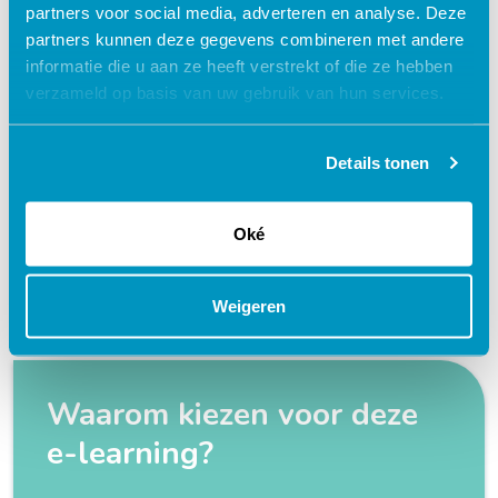
partners voor social media, adverteren en analyse. Deze
partners kunnen deze gegevens combineren met andere
Medische (basis)kennis
informatie die u aan ze heeft verstrekt of die ze hebben
verzameld op basis van uw gebruik van hun services.
access_time
120 minuten
check
Geaccrediteerd door:
V&VN
Accr.nr. 535754
2 punten
Details tonen
Kabiz
Accr.nr. 463875
2 punten
turned_in_not
Certificaat
Oké
€ 75,00
shopping_cart
Weigeren
Waarom kiezen voor deze
e-learning?