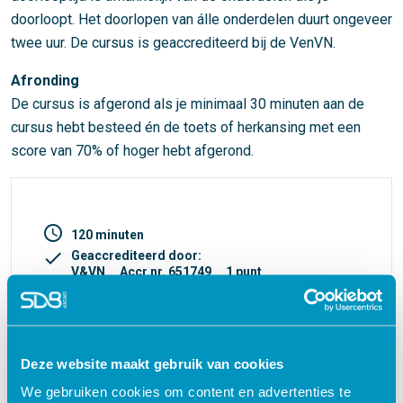
doorloopt. Het doorlopen van álle onderdelen duurt ongeveer
twee uur. De cursus is geaccrediteerd bij de VenVN.
Afronding
De cursus is afgerond als je minimaal 30 minuten aan de
cursus hebt besteed én de toets of herkansing met een
score van 70% of hoger hebt afgerond.
access_time
120 minuten
check
Geaccrediteerd door:
V&VN
Accr.nr. 651749
1 punt
turned_in_not
Certificaat
€ 27,50
shopping_cart
Deze website maakt gebruik van cookies
We gebruiken cookies om content en advertenties te