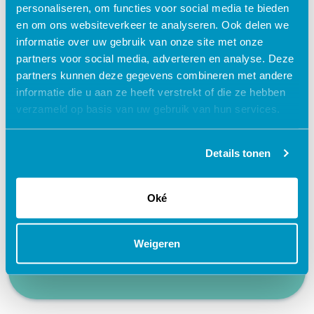
personaliseren, om functies voor social media te bieden
en om ons websiteverkeer te analyseren. Ook delen we
Waarom kiezen voor deze
informatie over uw gebruik van onze site met onze
partners voor social media, adverteren en analyse. Deze
e-learning?
partners kunnen deze gegevens combineren met andere
informatie die u aan ze heeft verstrekt of die ze hebben
verzameld op basis van uw gebruik van hun services.
Flexibel – leer op je eigen manier en tempo
Praktijkgericht – ontwikkeld samen met
zorgprofessionals
Details tonen
Interactieve en aantrekkelijke leermethoden
Oké
24/7 toegang tot lesmateriaal
Accreditatiepunten worden automatisch
bijgeschreven
Weigeren