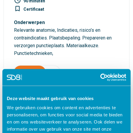
access_time
90 minuten
turned_in_not
Certificaat
Onderwerpen
Relevante anatomie, Indicaties, risico’s en
contraindicaties. Plaatsbepaling. Prepareren en
verzorgen punctieplaats. Materiaalkeuze.
Punctietechnieken,
€ 27,50
shopping_cart
Deze website maakt gebruik van cookies
Waarom kiezen voor deze
We gebruiken cookies om content en advertenties te
personaliseren, om functies voor social media te bieden
e-learning?
en om ons websiteverkeer te analyseren. Ook delen we
informatie over uw gebruik van onze site met onze