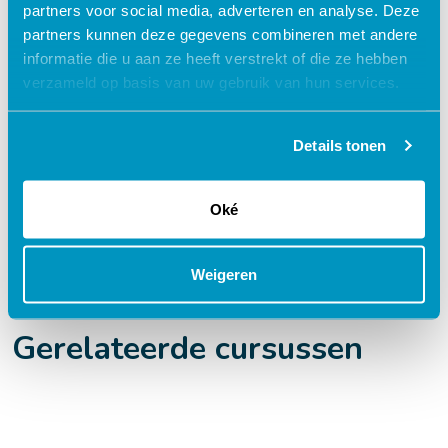
partners voor social media, adverteren en analyse. Deze
Flexibel – leer op je eigen manier en tempo
partners kunnen deze gegevens combineren met andere
Praktijkgericht – ontwikkeld samen met
informatie die u aan ze heeft verstrekt of die ze hebben
zorgprofessionals
verzameld op basis van uw gebruik van hun services.
Interactieve en aantrekkelijke leermethoden
24/7 toegang tot lesmateriaal
Details tonen
Accreditatiepunten worden automatisch
bijgeschreven
Oké
Weigeren
Gerelateerde cursussen