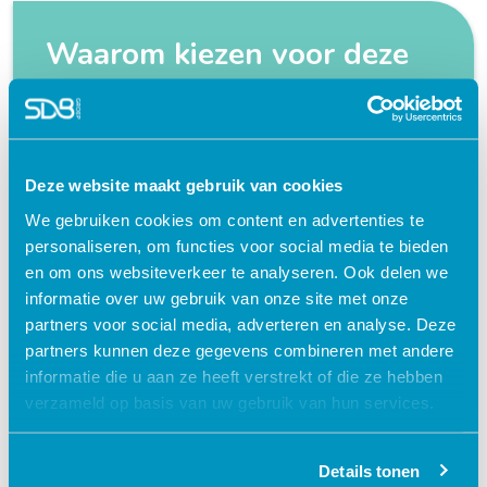
Waarom kiezen voor deze
e-learning?
Flexibel – leer op je eigen manier en tempo
Deze website maakt gebruik van cookies
Praktijkgericht – ontwikkeld samen met
zorgprofessionals
We gebruiken cookies om content en advertenties te
personaliseren, om functies voor social media te bieden
Interactieve en aantrekkelijke leermethoden
en om ons websiteverkeer te analyseren. Ook delen we
24/7 toegang tot lesmateriaal
informatie over uw gebruik van onze site met onze
partners voor social media, adverteren en analyse. Deze
Accreditatiepunten worden automatisch
partners kunnen deze gegevens combineren met andere
bijgeschreven
informatie die u aan ze heeft verstrekt of die ze hebben
verzameld op basis van uw gebruik van hun services.
Details tonen