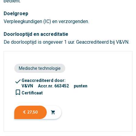
bedient.
Doelgroep
Verpleegkundigen (IC) en verzorgenden.
Doorlooptijd en accreditatie
De doorlooptijd is ongeveer 1 uur. Geaccrediteerd bij V&VN.
Medische technologie
check
Geaccrediteerd door:
V&VN
Accr.nr. 663452
punten
turned_in_not
Certificaat
€ 27,50
shopping_cart