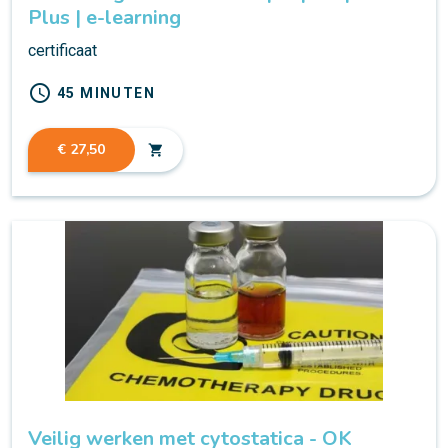
Plus | e-learning
certificaat
schedule
45 MINUTEN
€ 27,50
shopping_cart
Veilig werken met cytostatica - OK