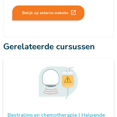
launch
Bekijk op externe website
Gerelateerde cursussen
Bestraling en chemotherapie | Helpende