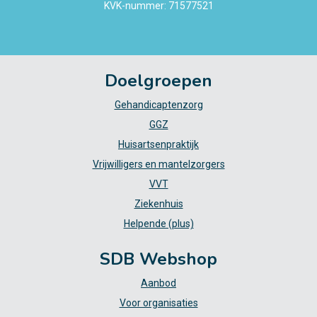
KVK-nummer: 71577521
Doelgroepen
Gehandicaptenzorg
GGZ
Huisartsenpraktijk
Vrijwilligers en mantelzorgers
VVT
Ziekenhuis
Helpende (plus)
SDB Webshop
Aanbod
Voor organisaties