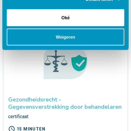
launch
Oké
Weigeren
Gezondheidsrecht -
Gegevensverstrekking door behandelaren
certificaat
schedule
15 MINUTEN