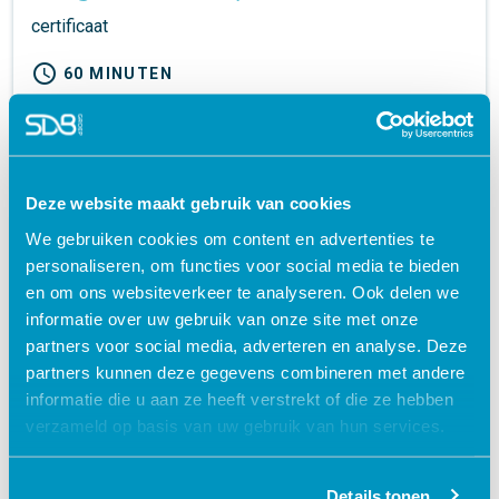
certificaat
schedule
60 MINUTEN
€ 27,50
shopping_cart
Deze website maakt gebruik van cookies
We gebruiken cookies om content en advertenties te
personaliseren, om functies voor social media te bieden
en om ons websiteverkeer te analyseren. Ook delen we
informatie over uw gebruik van onze site met onze
partners voor social media, adverteren en analyse. Deze
partners kunnen deze gegevens combineren met andere
informatie die u aan ze heeft verstrekt of die ze hebben
verzameld op basis van uw gebruik van hun services.
ZorgSprint 9 september
certificaat
Details tonen