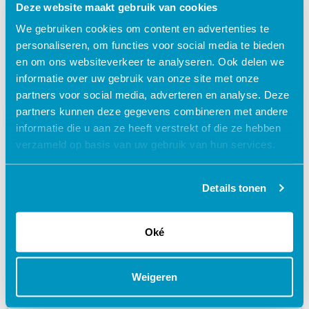
certificaat
Deze website maakt gebruik van cookies
We gebruiken cookies om content en advertenties te
schedule
60 MINUTEN
personaliseren, om functies voor social media te bieden
en om ons websiteverkeer te analyseren. Ook delen we
informatie over uw gebruik van onze site met onze
partners voor social media, adverteren en analyse. Deze
partners kunnen deze gegevens combineren met andere
informatie die u aan ze heeft verstrekt of die ze hebben
verzameld op basis van uw gebruik van hun services.
Details tonen
Oké
Neurofibromatose type 1 voor
Weigeren
jeugdartsen