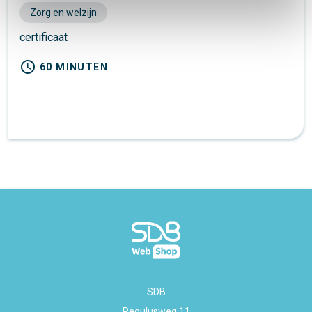
Zorg en welzijn
certificaat
schedule
60 MINUTEN
SDB
Regulusweg 11