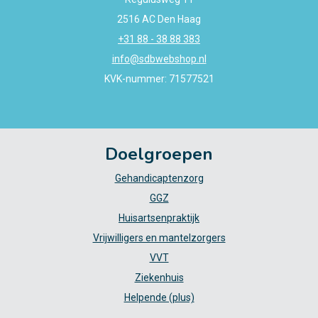
2516 AC Den Haag
+31 88 - 38 88 383
info@sdbwebshop.nl
KVK-nummer: 71577521
Doelgroepen
Gehandicaptenzorg
GGZ
Huisartsenpraktijk
Vrijwilligers en mantelzorgers
VVT
Ziekenhuis
Helpende (plus)