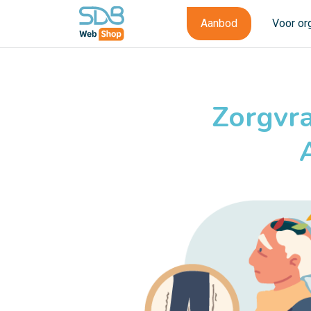
Aanbod
Voor or
Zorgvra