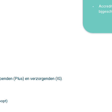
Accredi
bijgesc
lpenden (Plus) en verzorgenden (IG).
oopt)