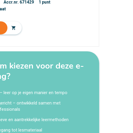
Accr.nr. 671429
1 punt
caat
shopping_cart
 kiezen voor deze e-
ng?
 – leer op je eigen manier en tempo
kgericht – ontwikkeld samen met
fessionals
ieve en aantrekkelijke leermethoden
egang tot lesmateriaal