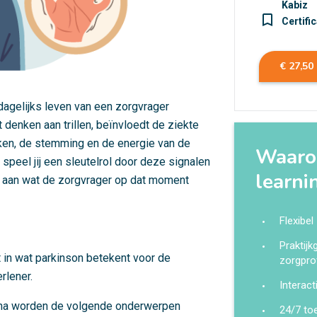
Kabiz
turned_in_not
Certifi
€ 27,50
agelijks leven van een zorgvrager
 denken aan trillen, beïnvloedt de ziekte
ken, de stemming en de energie van de
Waarom
speel jij een sleutelrol door deze signalen
learni
n aan wat de zorgvrager op dat moment
Flexibel
Praktij
 in wat parkinson betekent voor de
zorgpro
rlener.
Interact
aarna worden de volgende onderwerpen
24/7 to