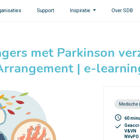
ganisaties
Support
Inspiratie
Over SDB
gers met Parkinson ver
Arrangement | e-learnin
Medische 
access_time
60 min
check
Geaccr
V&VN
NVvPO