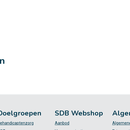
en
Doelgroepen
SDB Webshop
Alge
ehandicaptenzorg
Aanbod
Algemene