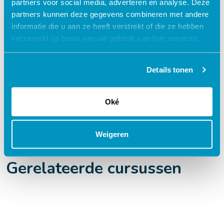
Flexibel – leer op je eigen manier en tempo
partners voor social media, adverteren en analyse. Deze
partners kunnen deze gegevens combineren met andere
Praktijkgericht – ontwikkeld samen met
informatie die u aan ze heeft verstrekt of die ze hebben
zorgprofessionals
verzameld op basis van uw gebruik van hun services.
Interactieve en aantrekkelijke leermethoden
24/7 toegang tot lesmateriaal
Details tonen
Accreditatiepunten worden automatisch
bijgeschreven
Oké
Weigeren
Gerelateerde cursussen