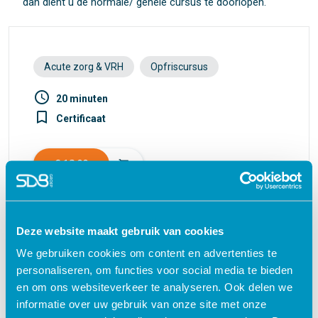
dan dient u de normale/ gehele cursus te doorlopen.
Acute zorg & VRH
Opfriscursus
access_time
20 minuten
turned_in_not
Certificaat
€ 12,00
shopping_cart
Deze website maakt gebruik van cookies
Waarom kiezen voor deze
We gebruiken cookies om content en advertenties te
personaliseren, om functies voor social media te bieden
e-learning?
en om ons websiteverkeer te analyseren. Ook delen we
informatie over uw gebruik van onze site met onze