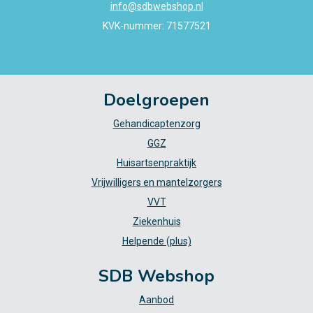
info@sdbwebshop.nl
KVK-nummer: 71577521
Doelgroepen
Gehandicaptenzorg
GGZ
Huisartsenpraktijk
Vrijwilligers en mantelzorgers
VVT
Ziekenhuis
Helpende (plus)
SDB Webshop
Aanbod