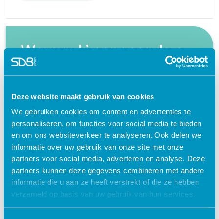
Waarom kiezen voor deze
e-learning?
Flexibel – leer op je eigen manier en tempo
Deze website maakt gebruik van cookies
Praktijkgericht – ontwikkeld samen met
We gebruiken cookies om content en advertenties te
zorgprofessionals
personaliseren, om functies voor social media te bieden
en om ons websiteverkeer te analyseren. Ook delen we
Interactieve en aantrekkelijke leermethoden
informatie over uw gebruik van onze site met onze
24/7 toegang tot lesmateriaal
partners voor social media, adverteren en analyse. Deze
partners kunnen deze gegevens combineren met andere
Accreditatiepunten worden automatisch
informatie die u aan ze heeft verstrekt of die ze hebben
bijgeschreven
verzameld op basis van uw gebruik van hun services.