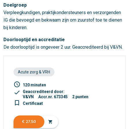
Doelgroep
Verpleegkundigen, praktijkondersteuners en verzorgenden
IG die bevoegd en bekwaam zijn om zuurstof toe te dienen
bij kinderen.
Doorlooptijd en accreditatie
De doorlooptijd is ongeveer 2 uur. Geaccrediteerd bij V&VN.
Acute zorg & VRH
access_time
120 minuten
check
Geaccrediteerd door:
V&VN
Accr.nr. 673345
2 punten
turned_in_not
Certificaat
€ 27,50
shopping_cart