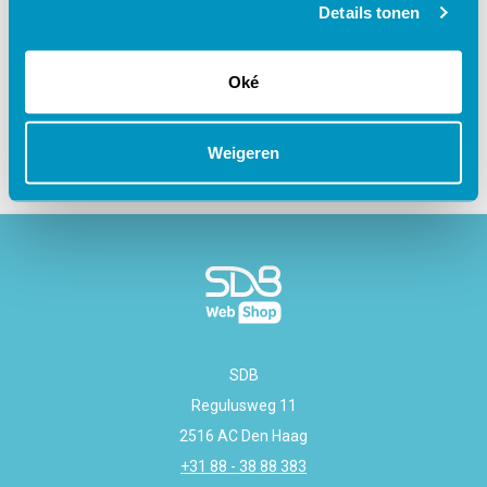
Details tonen
Gerelateerde cursussen
Oké
Weigeren
SDB
Regulusweg 11
2516 AC Den Haag
+31 88 - 38 88 383